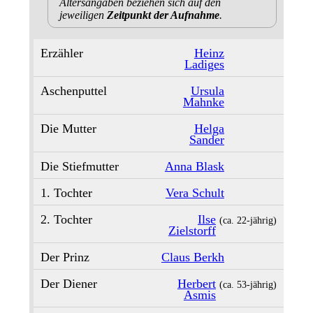
Altersangaben beziehen sich auf den
jeweiligen
Zeitpunkt der Aufnahme
.
Erzähler
Heinz
Ladiges
Aschenputtel
Ursula
Mahnke
Die Mutter
Helga
Sander
Die Stiefmutter
Anna Blask
1. Tochter
Vera Schult
2. Tochter
Ilse
(ca. 22‑jährig)
Zielstorff
Der Prinz
Claus Berkh
Der Diener
Herbert
(ca. 53‑jährig)
Asmis