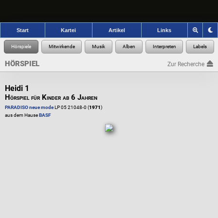
Start
Kartei
Artikel
Links
HÖRSPIEL
Zur Recherche
Heidi 1
Hörspiel für Kinder ab 6 Jahren
PARADISO neue mode
LP 05 21048-0 (
1971
)
aus dem Hause
BASF