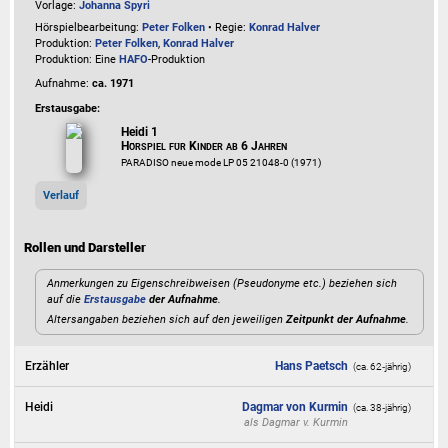
Vorlage:
Johanna Spyri
Hörspielbearbeitung:
Peter Folken
• Regie:
Konrad Halver
Produktion:
Peter Folken
,
Konrad Halver
Produktion: Eine
HAFO
-Produktion
Aufnahme:
ca. 1971
Erstausgabe:
Heidi 1
Hörspiel für Kinder ab 6 Jahren
PARADISO neue mode LP 05 21048-0 (1971)
Verlauf
Rollen und Darsteller
Anmerkungen zu Eigenschreibweisen (Pseudonyme etc.) beziehen sich
auf die
Erstausgabe
der Aufnahme
.
Altersangaben beziehen sich auf den jeweiligen
Zeitpunkt der Aufnahme
.
Erzähler
Hans Paetsch
(ca. 62‑jährig)
Heidi
Dagmar von Kurmin
(ca. 38‑jährig)
als
Dagmar v. Kurmin