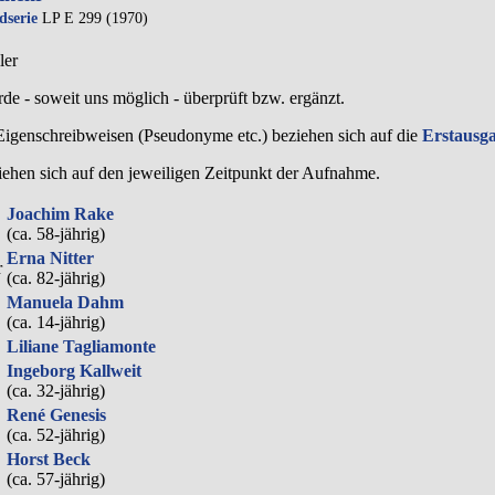
serie
LP E 299 (1970)
ler
de - soweit uns möglich -
überprüft bzw. ergänzt
.
genschreibweisen (Pseudonyme etc.) beziehen sich auf die
Erstausg
iehen sich auf den jeweiligen
Zeitpunkt der Aufnahme
.
Joachim Rake
(ca. 58‑jährig)
Erna Nitter
r
(ca. 82‑jährig)
Manuela Dahm
(ca. 14‑jährig)
Liliane Tagliamonte
Ingeborg Kallweit
(ca. 32‑jährig)
René Genesis
(ca. 52‑jährig)
Horst Beck
(ca. 57‑jährig)