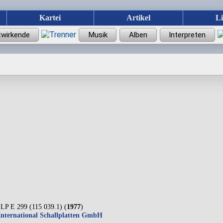
Kartei
Artikel
L
LP E 299 (115 039.1) (
1977
)
 International Schallplatten GmbH