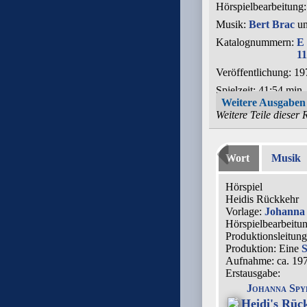
Hörspielbearbeitung
Musik:
Bert Brac
u
Katalognummern:
E
11
Veröffentlichung: 19
Spielzeit:
41:54 min.
Weitere Ausgaben
Weitere Teile dieser 
Wort
Musik
Hörspiel
Heidis Rückkehr
Vorlage:
Johanna 
Hörspielbearbeitu
Produktionsleitun
Produktion: Eine
Aufnahme:
ca. 19
Erstausgabe:
Johanna Spy
Heidi's Rüc