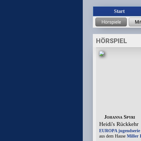
Start
HÖRSPIEL
Johanna Spyri
Heidi's Rückkehr
EUROPA jugendserie
aus dem Hause
Miller