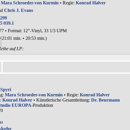
:
Mara Schroeder-von Kurmin
• Regie:
Konrad Halver
nd
Chris J. Evans
 299
5 039.1
77
•
Format: 12"-Vinyl, 33 1/3 UPM
 (21:01 min. • 20:53 min.)
Reihe auf LP:
Spyri
ng:
Mara Schroeder-von Kurmin
• Regie:
Konrad Halver
g:
Konrad Halver
• Künstlerische Gesamtleitung:
Dr. Beurmann
Studio EUROPA
-Produktion
70
ri
kkehr