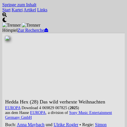
Springe zum Inhalt
Start
Kartei
Artikel
Links
Hörspiel
Zur Recherche
Hedda Hex (28) Das wild verhexte Weihnachten
EUROPA
Download 4 069829 007825 (
2025
)
aus dem Hause
EUROPA
, a division of
Sony Music Entertainment
Germany GmbH
Buch:
Anna Maybach
und
Ulrike Rogler
• Regie:
Simon