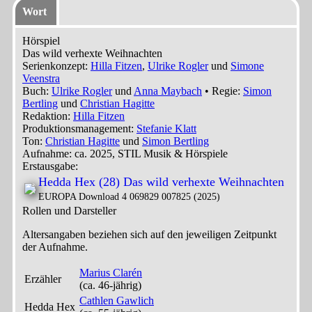
Wort
Hörspiel
Das wild verhexte Weihnachten
Serienkonzept:
Hilla Fitzen
,
Ulrike Rogler
und
Simone
Veenstra
Buch:
Ulrike Rogler
und
Anna Maybach
• Regie:
Simon
Bertling
und
Christian Hagitte
Redaktion:
Hilla Fitzen
Produktionsmanagement:
Stefanie Klatt
Ton:
Christian Hagitte
und
Simon Bertling
Aufnahme:
ca. 2025, STIL Musik & Hörspiele
Erstausgabe:
Hedda Hex (28) Das wild verhexte Weihnachten
EUROPA Download 4 069829 007825 (2025)
Rollen und Darsteller
Altersangaben beziehen sich auf den jeweiligen
Zeitpunkt
der Aufnahme
.
Marius Clarén
Erzähler
(ca. 46‑jährig)
Cathlen Gawlich
Hedda Hex