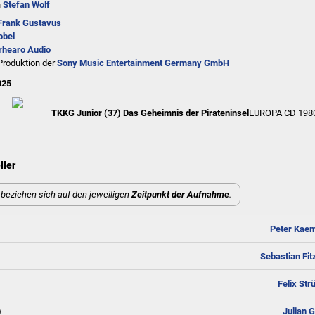
n
Stefan Wolf
Frank Gustavus
obel
rhearo Audio
Produktion der
Sony Music Entertainment Germany GmbH
025
TKKG Junior (37) Das Geheimnis der Pirateninsel
EUROPA CD 1980
ller
beziehen sich auf den jeweiligen
Zeitpunkt der Aufnahme
.
Peter Kae
Sebastian Fit
Felix Str
)
Julian G