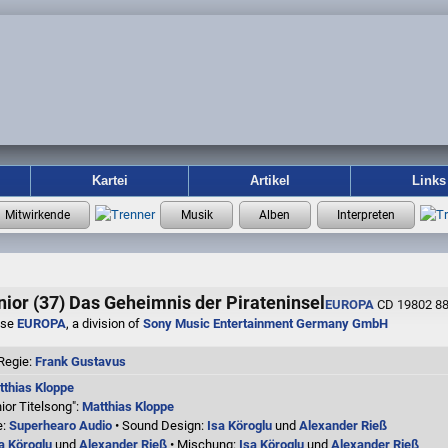
Kartei
Artikel
Links
ior (37) Das Geheimnis der Pirateninsel
EUROPA
CD 19802 88
use
EUROPA
, a division of
Sony Music Entertainment Germany GmbH
Regie:
Frank Gustavus
tthias Kloppe
or Titelsong":
Matthias Kloppe
e:
Superhearo Audio
• Sound Design:
Isa Köroglu
und
Alexander Rieß
a Köroglu
und
Alexander Rieß
• Mischung:
Isa Köroglu
und
Alexander Rieß