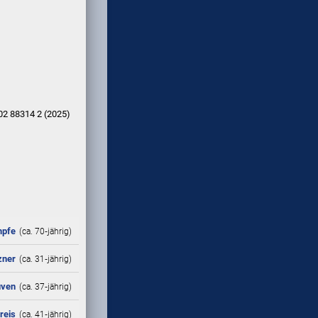
2 88314 2 (2025)
mpfe
(ca. 70‑jährig)
zner
(ca. 31‑jährig)
üven
(ca. 37‑jährig)
reis
(ca. 41‑jährig)