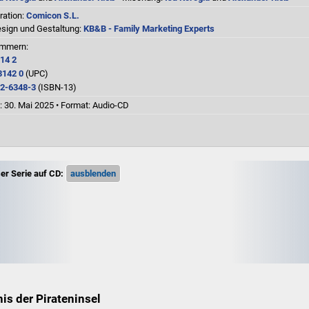
tration:
Comicon S.L.
ign und Gestaltung:
KB&B - Family Marketing Experts
ummern:
14 2
3142 0
(UPC)
2-6348-3
(ISBN-13)
: 30. Mai 2025
•
Format: Audio-CD
er Serie auf CD:
s der Pirateninsel