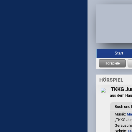
Start
HÖRSPIEL
TKKG Jun
aus dem Ha
Buch und 
Musik:
Ma
„TKKG Juni
Geräusch
Schnitt:
Is