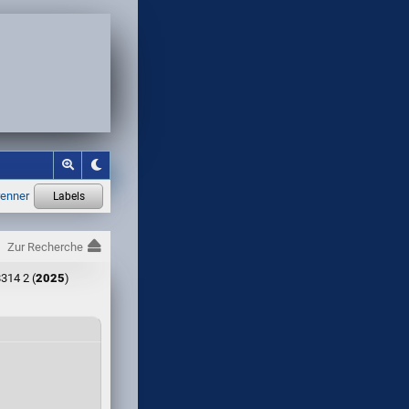
Zur Recherche
314 2 (
2025
)