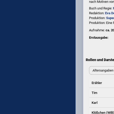
nach Motiven vo
Buch und Regie:
Redaktion:
Eva D
Produktion:
Supe
Produktion: Eine 
Aufnahme:
ca. 2
Erstausgabe:
Rollen und Darste
Altersangaben 
Erähler
Tim
Karl
Klößchen (Willi