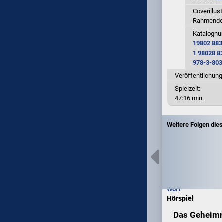
Coverillus
Rahmendes
Katalogn
19802 883
1 98028 8
978-3-803
Veröffentlichung
Spielzeit:
47:16 min.
Weitere Folgen dies
Wort
Hörspiel
Das Geheimni