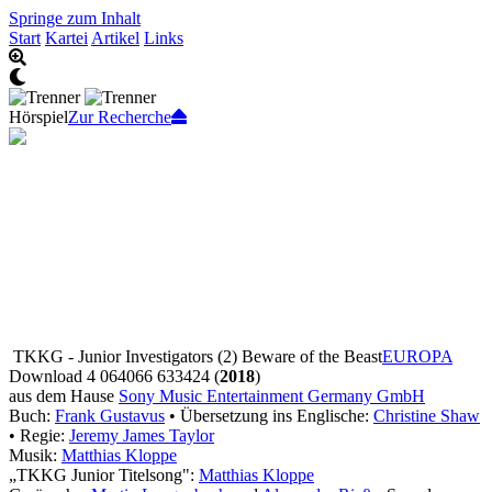
Springe zum Inhalt
Start
Kartei
Artikel
Links
Hörspiel
Zur Recherche
TKKG - Junior Investigators (2) Beware of the Beast
EUROPA
Download 4 064066 633424 (
2018
)
aus dem Hause
Sony Music Entertainment Germany GmbH
Buch:
Frank Gustavus
• Übersetzung ins Englische:
Christine Shaw
• Regie:
Jeremy James Taylor
Musik:
Matthias Kloppe
„TKKG Junior Titelsong":
Matthias Kloppe