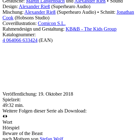
Geräusche:
Martin Langenbach
und
Alexander Rieß
• Sound
Design:
Alexander Rieß
(Superhearo Audio)
Mischung:
Alexander Rieß
(Superhearo Audio) • Schnitt:
Jonathan
Cook
(Hobsons Studio)
Coverillustration:
Comicon S.L.
Rahmendesign und Gestaltung:
KB&B - The Kids Group
Katalognummer:
4 064066 633424
(EAN)
Veröffentlichung: 19. Oktober 2018
Spielzeit:
49:32 min.
Weitere Folgen dieser Serie als Download:
Wort
Hörspiel
Beware of the Beast
nach Motiven von
Stefan Wolf