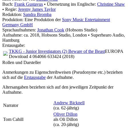
Buch:
Frank Gustavus
• Übersetzung ins Englische:
Christine Shaw
• Regie:
Jeremy James Taylor
Redaktion:
Sandra Bromba
Produktion: Eine Produktion der
Sony Music Entertainment
Germany GmbH
Sprachaufnahmen:
Jonathan Cook
(Hobsons Studio)
Aufnahme:
ca. 2018, Hobsons Studio, London • Superhearo Audio,
Hamburg
Erstausgabe:
TKKG - Junior Investigators (2) Beware of the Beast
EUROPA
Download 4 064066 633424 (2018)
Rollen und Darsteller
Anmerkungen zu Eigenschreibweisen (Pseudonyme etc.) beziehen
sich auf die
Erstausgabe
der Aufnahme
.
Altersangaben beziehen sich auf den jeweiligen
Zeitpunkt der
Aufnahme
.
Andrew Bicknell
Narrator
(ca. 62‑jährig)
Oliver Dillon
Tom Cahill
als
Oli Dillon
(ca. 20‑jährig)