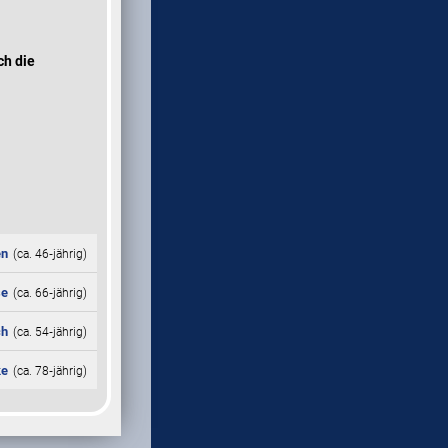
ch die
én
(ca. 46‑jährig)
se
(ca. 66‑jährig)
ch
(ca. 54‑jährig)
ke
(ca. 78‑jährig)