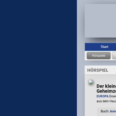
Start
HÖRSPIEL
Der klein
Geheimze
EUROPA
Down
aus dem Hau
Buch:
Ann