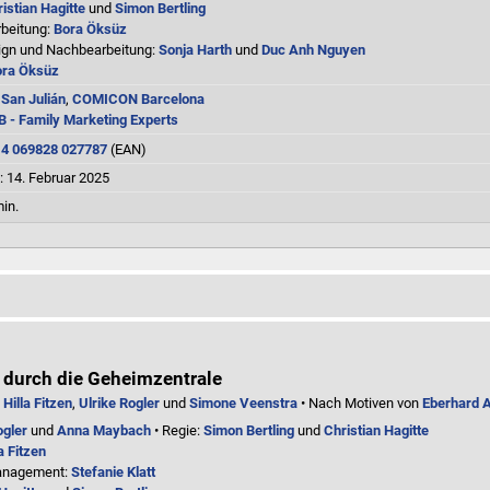
istian Hagitte
und
Simon Bertling
beitung:
Bora Öksüz
gn und Nachbearbeitung:
Sonja Harth
und
Duc Anh Nguyen
ora Öksüz
 San Julián
,
COMICON Barcelona
 - Family Marketing Experts
:
4 069828 027787
(EAN)
: 14. Februar 2025
in.
 durch die Geheimzentrale
:
Hilla Fitzen
,
Ulrike Rogler
und
Simone Veenstra
• Nach Motiven von
Eberhard 
ogler
und
Anna Maybach
• Regie:
Simon Bertling
und
Christian Hagitte
a Fitzen
anagement:
Stefanie Klatt