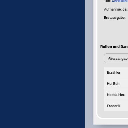
Ton:
Christian 
Aufnahme:
ca.
Erstausgabe:
Rollen und Dars
Altersangab
Erzähler
Hui Buh
Hedda Hex
Frederik