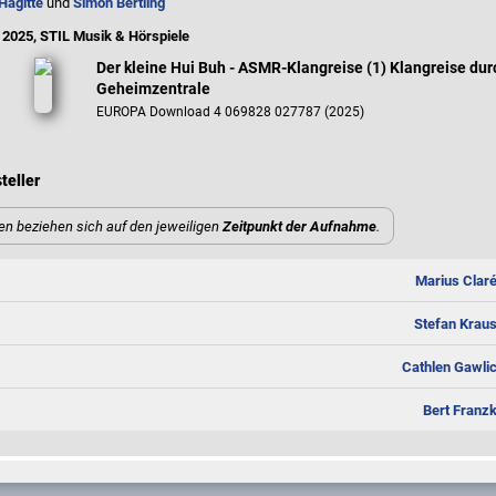
Hagitte
und
Simon Bertling
 2025, STIL Musik & Hörspiele
Der kleine Hui Buh - ASMR-Klangreise (1) Klangreise dur
Geheimzentrale
EUROPA Download 4 069828 027787 (2025)
teller
en beziehen sich auf den jeweiligen
Zeitpunkt der Aufnahme
.
Marius Clar
Stefan Krau
Cathlen Gawli
Bert Franz