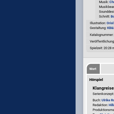
Musik:
Chr
Musikbear
Sounddesi
Schnitt:
B
Illustration:
Oriol
Gestaltung:
KB&B
Katalognummer
Veröffentlichung
Spielzeit:
20:28 m
Wort
Hörspiel
Klangreise
Serienkonzept
Buch:
Ulrike R
Redaktion:
Hill
Produktionsm