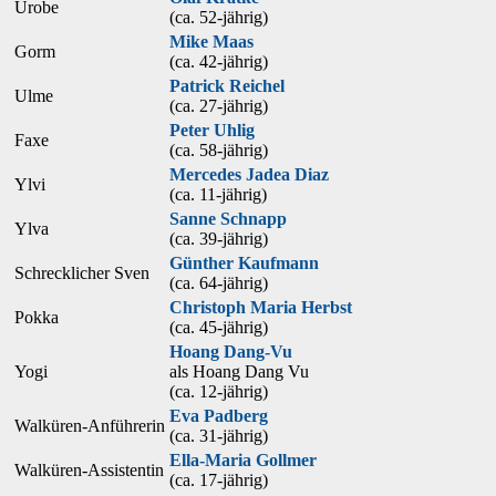
Urobe
(ca. 52‑jährig)
Mike Maas
Gorm
(ca. 42‑jährig)
Patrick Reichel
Ulme
(ca. 27‑jährig)
Peter Uhlig
Faxe
(ca. 58‑jährig)
Mercedes Jadea Diaz
Ylvi
(ca. 11‑jährig)
Sanne Schnapp
Ylva
(ca. 39‑jährig)
Günther Kaufmann
Schrecklicher Sven
(ca. 64‑jährig)
Christoph Maria Herbst
Pokka
(ca. 45‑jährig)
Hoang Dang-Vu
Yogi
als
Hoang Dang Vu
(ca. 12‑jährig)
Eva Padberg
Walküren-Anführerin
(ca. 31‑jährig)
Ella-Maria Gollmer
Walküren-Assistentin
(ca. 17‑jährig)