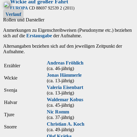
Wickie auf großer Fahrt
EUROPA
CD 88697 92539 2 (2011)
Verlauf
Rollen und Darsteller
Anmerkungen zu Eigenschreibweisen (Pseudonyme etc.) beziehen
sich auf die
Erstausgabe
der Aufnahme
.
Altersangaben beziehen sich auf den jeweiligen
Zeitpunkt der
Aufnahme
.
Andreas Fröhlich
Erzähler
(ca. 46‑jährig)
Jonas Hämmerle
Wickie
(ca. 13‑jährig)
Valeria Eisenbart
Svenja
(ca. 13‑jährig)
Waldemar Kobus
Halvar
(ca. 45‑jährig)
Nic Romm
Tjure
(ca. 37‑jährig)
Christian A. Koch
Snorre
(ca. 49‑jährig)
Olaf Krätke