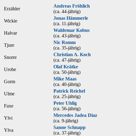
Andreas Fröhlich
Erzähler
(ca. 44‑jährig)
Jonas Hämmerle
Wickie
(ca. 11‑jährig)
Waldemar Kobus
Halvar
(ca. 43‑jährig)
Nic Romm
Tjure
(ca. 35‑jährig)
Christian A. Koch
Snorre
(ca. 47‑jährig)
Olaf Krätke
Urobe
(ca. 50‑jährig)
Mike Maas
Gorm
(ca. 40‑jährig)
Patrick Reichel
Ulme
(ca. 25‑jährig)
Peter Uhlig
Faxe
(ca. 56‑jährig)
Mercedes Jadea Diaz
Ylvi
(ca. 9‑jährig)
Sanne Schnapp
Ylva
(ca. 37‑jährig)