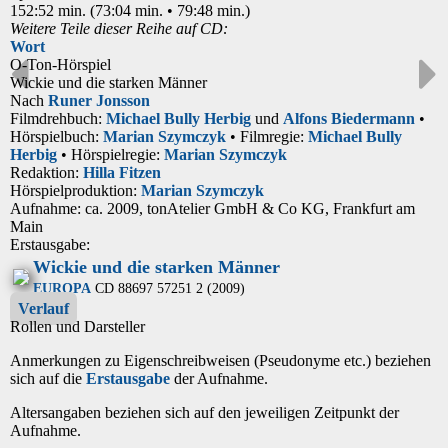
152:52 min. (73:04 min. • 79:48 min.)
Weitere Teile dieser Reihe auf CD:
Wort
O-Ton-Hörspiel
Wickie und die starken Männer
Nach
Runer Jonsson
Filmdrehbuch:
Michael Bully Herbig
und
Alfons Biedermann
•
Hörspielbuch:
Marian Szymczyk
• Filmregie:
Michael Bully
Herbig
• Hörspielregie:
Marian Szymczyk
Redaktion:
Hilla Fitzen
Hörspielproduktion:
Marian Szymczyk
Aufnahme:
ca. 2009, tonAtelier GmbH & Co KG, Frankfurt am
Main
Erstausgabe:
Wickie und die starken Männer
EUROPA
CD 88697 57251 2 (2009)
Verlauf
Rollen und Darsteller
Anmerkungen zu Eigenschreibweisen (Pseudonyme etc.) beziehen
sich auf die
Erstausgabe
der Aufnahme
.
Altersangaben beziehen sich auf den jeweiligen
Zeitpunkt der
Aufnahme
.