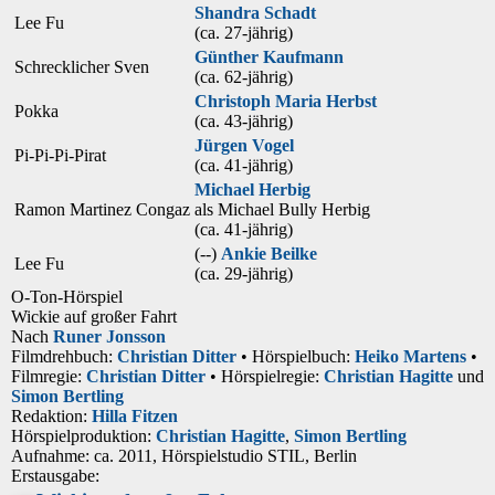
Shandra Schadt
Lee Fu
(ca. 27‑jährig)
Günther Kaufmann
Schrecklicher Sven
(ca. 62‑jährig)
Christoph Maria Herbst
Pokka
(ca. 43‑jährig)
Jürgen Vogel
Pi-Pi-Pi-Pirat
(ca. 41‑jährig)
Michael Herbig
Ramon Martinez Congaz
als
Michael Bully Herbig
(ca. 41‑jährig)
(--)
Ankie Beilke
Lee Fu
(ca. 29‑jährig)
O-Ton-Hörspiel
Wickie auf großer Fahrt
Nach
Runer Jonsson
Filmdrehbuch:
Christian Ditter
• Hörspielbuch:
Heiko Martens
•
Filmregie:
Christian Ditter
• Hörspielregie:
Christian Hagitte
und
Simon Bertling
Redaktion:
Hilla Fitzen
Hörspielproduktion:
Christian Hagitte
,
Simon Bertling
Aufnahme:
ca. 2011, Hörspielstudio STIL, Berlin
Erstausgabe: