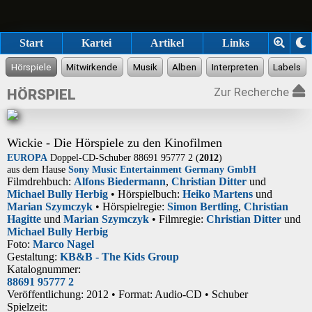
Start
Kartei
Artikel
Links
Zur Recherche
HÖRSPIEL
Wickie - Die Hörspiele zu den Kinofilmen
EUROPA
Doppel-CD-Schuber 88691 95777 2 (
2012
)
aus dem Hause
Sony Music Entertainment Germany GmbH
Filmdrehbuch:
Alfons Biedermann
,
Christian Ditter
und
Michael Bully Herbig
• Hörspielbuch:
Heiko Martens
und
Marian Szymczyk
• Hörspielregie:
Simon Bertling
,
Christian
Hagitte
und
Marian Szymczyk
• Filmregie:
Christian Ditter
und
Michael Bully Herbig
Foto:
Marco Nagel
Gestaltung:
KB&B - The Kids Group
Katalognummer:
88691 95777 2
Veröffentlichung: 2012
•
Format: Audio-CD • Schuber
Spielzeit: