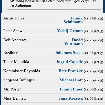
Altersangaben beziehen sich auf den jeweiligen
Zeitpunkt
der Aufnahme
.
Justus Jonas
Jannik
(ca. 29‑jährig)
Schümann
Peter Shaw
Yoshij Grimm
(ca. 30‑jährig)
Bob Andrews
David
(ca. 27‑jährig)
Wittmann
Erzähler
Johannes Steck
(ca. 55‑jährig)
Tante Mathilda
Ingrid Capelle
(ca. 81‑jährig)
Kommissar Reynolds
Bert Franzke
(ca. 75‑jährig)
Sergeant Bofinger
Michael Lott
(ca. 57‑jährig)
Mr. Porter
Tommi Piper
(ca. 80‑jährig)
Miss Bennett
Jana Kozewa
(ca. 50‑jährig)