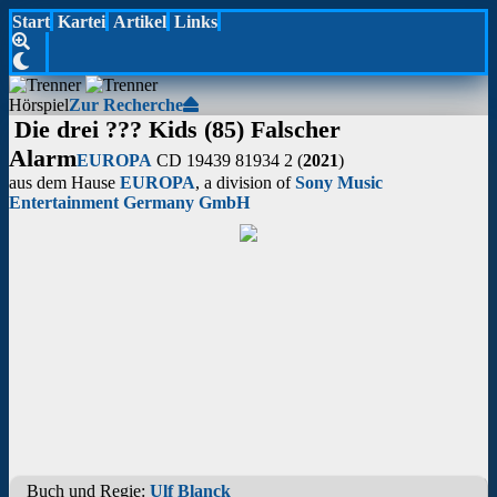
Start
Kartei
Artikel
Links
Hörspiel
Zur Recherche
Die drei ??? Kids (85) Falscher
Alarm
EUROPA
CD 19439 81934 2 (
2021
)
aus dem Hause
EUROPA
, a division of
Sony Music
Entertainment Germany GmbH
Buch und Regie:
Ulf Blanck