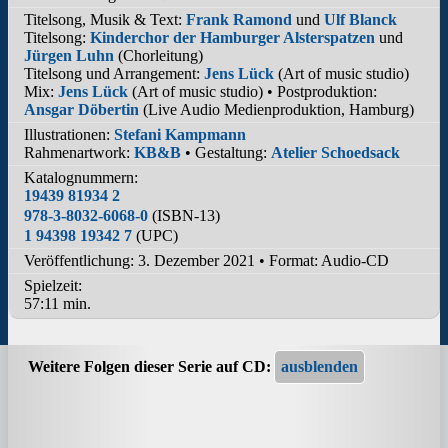
Titelsong, Musik & Text:
Frank Ramond
und
Ulf Blanck
Titelsong:
Kinderchor der Hamburger Alsterspatzen
und
Jürgen Luhn
(Chorleitung)
Titelsong und Arrangement:
Jens Lück
(Art of music studio)
Mix:
Jens Lück
(Art of music studio) • Postproduktion:
Ansgar Döbertin
(Live Audio Medienproduktion, Hamburg)
Illustrationen:
Stefani Kampmann
Rahmenartwork:
KB&B
• Gestaltung:
Atelier Schoedsack
Katalognummern:
19439 81934 2
978-3-8032-6068-0
(ISBN-13)
1 94398 19342 7
(UPC)
Veröffentlichung: 3. Dezember 2021
•
Format: Audio-CD
Spielzeit:
57:11 min.
Weitere Folgen dieser Serie auf CD: