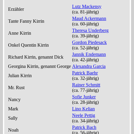
Lutz Mackensy
Erzähler
(ca. 81‑jährig)
Maud Ackermann
Tante Fanny Kirrin
(ca. 60‑jährig)
Theresa Underberg
Anne Kirrin
(ca. 39‑jährig)
Gordon Piedesack
Onkel Quentin Kirrin
(ca. 52‑jährig)
Jannik Endemann
Richard Kirrin, genannt Dick
(ca. 42‑jährig)
Georgina Kirrin, genannt George
Alexandra Garcia
Patrick Baehr
Julian Kirrin
(ca. 32‑jährig)
Rainer Schmitt
Mr. Rust
(ca. 77‑jährig)
Sofie Junker
Nancy
(ca. 28‑jährig)
Mark
Lino Kelian
Neele Pettig
Sally
(ca. 34‑jährig)
Patrick Bach
Noah
(ca. 56‑jährig)