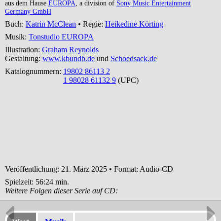
aus dem Hause
EUROPA
, a division of
Sony Music Entertainment
Germany GmbH
Buch:
Katrin McClean
• Regie:
Heikedine Körting
Musik:
Tonstudio EUROPA
Illustration:
Graham Reynolds
Gestaltung:
www.kbundb.de
und
Schoedsack.de
Katalognummern:
19802 86113 2
1 98028 61132 9
(UPC)
Veröffentlichung: 21. März 2025
•
Format: Audio-CD
Spielzeit:
56:24 min.
Weitere Folgen dieser Serie auf CD: