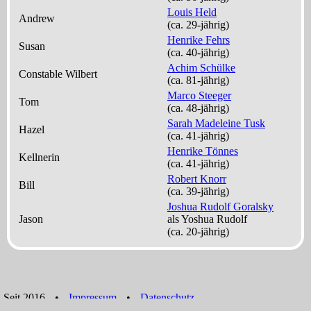
Louis Held
Andrew
(ca. 29‑jährig)
Henrike Fehrs
Susan
(ca. 40‑jährig)
Achim Schülke
Constable Wilbert
(ca. 81‑jährig)
Marco Steeger
Tom
(ca. 48‑jährig)
Sarah Madeleine Tusk
Hazel
(ca. 41‑jährig)
Henrike Tönnes
Kellnerin
(ca. 41‑jährig)
Robert Knorr
Bill
(ca. 39‑jährig)
Joshua Rudolf Goralsky
Jason
als
Yoshua Rudolf
(ca. 20‑jährig)
Seit 2016
•
Impressum
•
Datenschutz