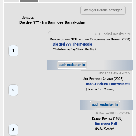
Musik aus:
Die drei ??? - Im Bann des Barrakudas
STIL Titellied »Die drei ???«
Radiopilot und STIL mit dem Filmorchester Berlin
(2008)
Die drei ??? Titelmelodie
(Christian Hagitte/Simon Bertling)
1
auch enthalten in
JFC 2025 »Die drei ???«
Jan-Friedrich Conrad
(2025)
Indo-Pacifica Hardwellness
(Jan-Friedrich Conrad)
2
auch enthalten in
D. Kuntke 1988 • »??? 43«
Detlef Kuntke
(1988)
Ein neuer Fall
(Detlef Kuntke)
3