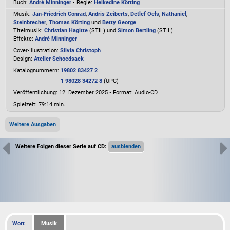
Buch:
André Minninger
• Regie:
Heikedine Körting
Musik:
Jan-Friedrich Conrad
,
Andris Zeiberts
,
Detlef Oels
,
Nathaniel
,
Steinbrecher
,
Thomas Körting
und
Betty George
Titelmusik:
Christian Hagitte
(STIL) und
Simon Bertling
(STIL)
Effekte:
André Minninger
Cover-Illustration:
Silvia Christoph
Design:
Atelier Schoedsack
Katalognummern:
19802 83427 2
1 98028 34272 8
(UPC)
Veröffentlichung: 12. Dezember 2025
•
Format: Audio-CD
Spielzeit:
79:14 min.
Weitere Ausgaben
Weitere Folgen dieser Serie auf CD:
Wort
Musik