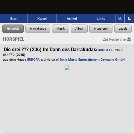
Start
Kartei
Artikel
Links
HÖRSPIEL
Zur Recherche
Die drei ??? (236) Im Bann des Barrakudas
EUROPA
CD 19802
83427 2 (
2025
)
aus dem Hause
EUROPA
, a division of
Sony Music Entertainment Germany GmbH