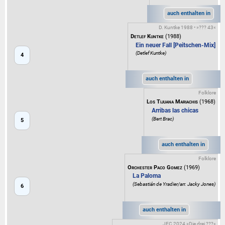
auch enthalten in
D. Kuntke 1988 • »??? 43«
Detlef Kuntke
(1988)
Ein neuer Fall [Peitschen-Mix]
(Detlef Kuntke)
4
auch enthalten in
Folklore
Los Tijuana Mariachis
(1968)
Arribas las chicas
(Bert Brac)
5
auch enthalten in
Folklore
Orchester Paco Gomez
(1969)
La Paloma
(Sebastián de Yradier/arr. Jacky Jones)
6
auch enthalten in
JFC 2024 »Die drei ???«