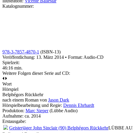
Illustration:
Vicente Ballestar
Katalognummer:
978-3-7857-4870-1
(ISBN-13)
Veröffentlichung: 13. März 2014
•
Format: Audio-CD
Spielzeit:
46:16 min.
Weitere Folgen dieser Serie auf CD:
Wort
Hörspiel
Belphégors Rückkehr
nach einem Roman von
Jason Dark
Hörspielbearbeitung und Regie:
Dennis Ehrhardt
Produktion:
Marc Sieper
(Lübbe Audio)
Aufnahme:
ca. 2014
Erstausgabe:
Geisterjäger John Sinclair (90) Belphégors Rückkehr
LÜBBE AUDI