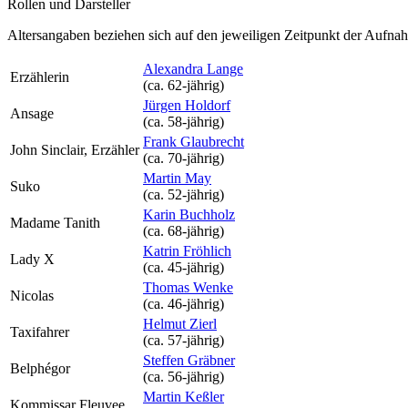
Rollen und Darsteller
Altersangaben beziehen sich auf den jeweiligen
Zeitpunkt der Aufna
Alexandra Lange
Erzählerin
(ca. 62‑jährig)
Jürgen Holdorf
Ansage
(ca. 58‑jährig)
Frank Glaubrecht
John Sinclair, Erzähler
(ca. 70‑jährig)
Martin May
Suko
(ca. 52‑jährig)
Karin Buchholz
Madame Tanith
(ca. 68‑jährig)
Katrin Fröhlich
Lady X
(ca. 45‑jährig)
Thomas Wenke
Nicolas
(ca. 46‑jährig)
Helmut Zierl
Taxifahrer
(ca. 57‑jährig)
Steffen Gräbner
Belphégor
(ca. 56‑jährig)
Martin Keßler
Kommissar Fleuvee