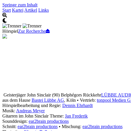
Springe zum Inhalt
Start
Kartei
Artikel
Links
Hörspiel
Zur Recherche
Geisterjäger John Sinclair (90) Belphégors Rückkehr
LÜBBE AUDI
aus dem Hause
Bastei Lübbe AG
, Köln • Vertrieb:
tonpool Medien 
Hörspielbearbeitung und Regie:
Dennis Ehrhardt
Musik:
Andreas Meyer
Gitarren im John Sinclair Theme:
Jan Frederik
Sounddesign:
ear2brain productions
Schnitt:
ear2brain productions
• Mischung:
ear2brain productions