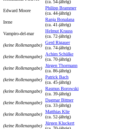
(ca. 54‑jährig)
Philipp Brammer
Edward Moore
(ca. 44‑jährig)
Ranja Bonalana
Irene
(ca. 41‑jährig)
Helmut Krauss
Vampiro-del-mar
(ca. 72‑jährig)
Gerd Rigauer
(keine Rollenangabe)
(ca. 74‑jährig)
Achim Schülke
(keine Rollenangabe)
(ca. 70‑jährig)
Jürgen Thormann
(keine Rollenangabe)
(ca. 86‑jährig)
Patrick Bach
(keine Rollenangabe)
(ca. 45‑jährig)
Rasmus Borowski
(keine Rollenangabe)
(ca. 39‑jährig)
Dagmar Bittner
(keine Rollenangabe)
(ca. 33‑jährig)
Matthias Klie
(keine Rollenangabe)
(ca. 52‑jährig)
Jürgen Kluckert
(keine Rollenangabe)
(ca. 70‑jährig)