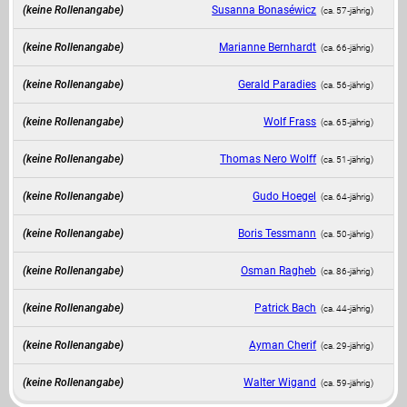
(keine Rollenangabe)
Susanna Bonaséwicz
(ca. 57‑jährig)
(keine Rollenangabe)
Marianne Bernhardt
(ca. 66‑jährig)
(keine Rollenangabe)
Gerald Paradies
(ca. 56‑jährig)
(keine Rollenangabe)
Wolf Frass
(ca. 65‑jährig)
(keine Rollenangabe)
Thomas Nero Wolff
(ca. 51‑jährig)
(keine Rollenangabe)
Gudo Hoegel
(ca. 64‑jährig)
(keine Rollenangabe)
Boris Tessmann
(ca. 50‑jährig)
(keine Rollenangabe)
Osman Ragheb
(ca. 86‑jährig)
(keine Rollenangabe)
Patrick Bach
(ca. 44‑jährig)
(keine Rollenangabe)
Ayman Cherif
(ca. 29‑jährig)
(keine Rollenangabe)
Walter Wigand
(ca. 59‑jährig)