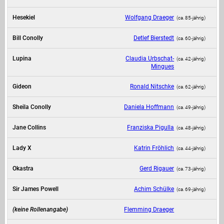
Hesekiel
Wolfgang Draeger
(ca. 85‑jährig)
Bill Conolly
Detlef Bierstedt
(ca. 60‑jährig)
Lupina
Claudia Urbschat-
(ca. 42‑jährig)
Mingues
Gideon
Ronald Nitschke
(ca. 62‑jährig)
Sheila Conolly
Daniela Hoffmann
(ca. 49‑jährig)
Jane Collins
Franziska Pigulla
(ca. 48‑jährig)
Lady X
Katrin Fröhlich
(ca. 44‑jährig)
Okastra
Gerd Rigauer
(ca. 73‑jährig)
Sir James Powell
Achim Schülke
(ca. 69‑jährig)
(keine Rollenangabe)
Flemming Draeger