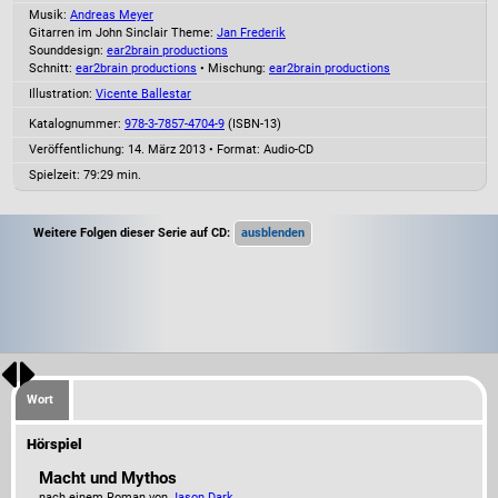
Musik:
Andreas Meyer
Gitarren im John Sinclair Theme:
Jan Frederik
Sounddesign:
ear2brain productions
Schnitt:
ear2brain productions
• Mischung:
ear2brain productions
Illustration:
Vicente Ballestar
Katalognummer:
978-3-7857-4704-9
(ISBN-13)
Veröffentlichung: 14. März 2013
•
Format: Audio-CD
Spielzeit:
79:29 min.
Weitere Folgen dieser Serie auf CD:
Wort
Hörspiel
Macht und Mythos
nach einem Roman von
Jason Dark