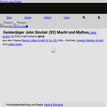
Springe zum Inhalt
Start
Kartei
Artikel
Links
Hörspiel
Zur Recherche
Geisterjäger John Sinclair (82) Macht und Mythos
LÜBBE
AUDIO
CD 978-3-7857-4704-9 (
2013
)
aus dem Hause
Bastei Lübbe GmbH & Co. KG
, Köln • Vertrieb:
tonpool Medien GmbH
und
Lübbe Audio
Hörspielbearbeitung und Regie:
Dennis Ehrhardt