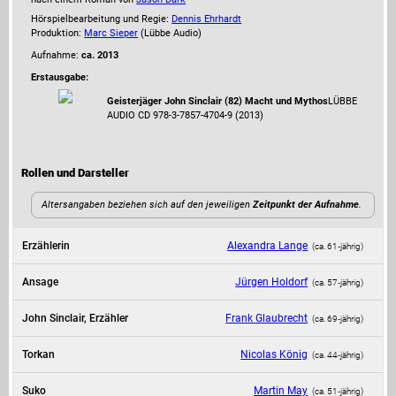
Hörspielbearbeitung und Regie:
Dennis Ehrhardt
Produktion:
Marc Sieper
(Lübbe Audio)
Aufnahme:
ca. 2013
Erstausgabe:
Geisterjäger John Sinclair (82) Macht und Mythos
LÜBBE
AUDIO CD 978-3-7857-4704-9 (2013)
Rollen und Darsteller
Altersangaben beziehen sich auf den jeweiligen
Zeitpunkt der Aufnahme
.
Erzählerin
Alexandra Lange
(ca. 61‑jährig)
Ansage
Jürgen Holdorf
(ca. 57‑jährig)
John Sinclair, Erzähler
Frank Glaubrecht
(ca. 69‑jährig)
Torkan
Nicolas König
(ca. 44‑jährig)
Suko
Martin May
(ca. 51‑jährig)