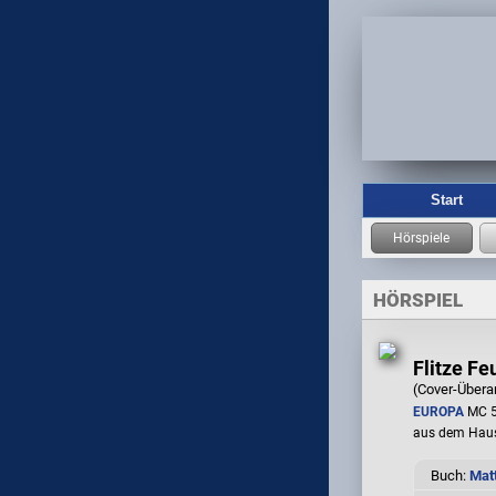
Start
HÖRSPIEL
Flitze Fe
(Cover-Übera
EUROPA
MC 5
aus dem Hau
Buch:
Matt