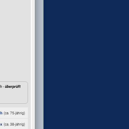
h -
überprüft
ch
(ca. 75‑jährig)
ex
(ca. 38‑jährig)