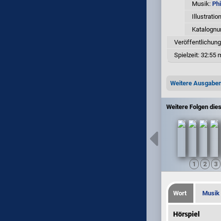
Musik:
Ph
Illustratio
Katalogn
Veröffentlichung
Spielzeit:
32:55 m
Weitere Ausgabe
Weitere Folgen die
Wort
Musik
Hörspiel