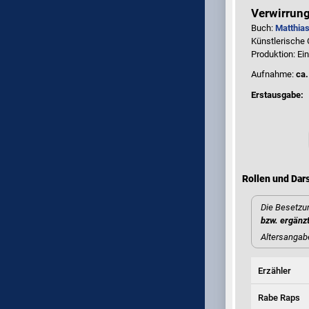
Verwirrun
Buch:
Matthias
Künstlerische
Produktion: Ei
Aufnahme:
ca.
Erstausgabe:
Rollen und Dars
Die Besetzun
bzw. ergänz
Altersangab
Erzähler
Rabe Raps