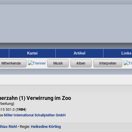
Kartei
Artikel
Links
uerzahn (1) Verwirrung im Zoo
rbeitung)
15 501.0 (
1984
)
se
Miller International Schallplatten GmbH
hias Riehl
• Regie:
Heikedine Körting