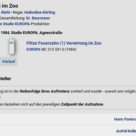
g im Zoo
 Riehl
• Regie:
Heikedine Körting
 Gesamtleitung:
Dr. Beurmann
ne
Studio EUROPA
-Produktion
 1984, Studio EUROPA, Agnesstraße
Flitze Feuerzahn (1) Verwirrung im Zoo
EUROPA
MC 515 501.0 (1984)
Verlauf
teller
g ist in der
Reihenfolge ihres Auftretens
sortiert und wurde - soweit uns möglic
t
.
en beziehen sich auf den jeweiligen
Zeitpunkt der Aufnahme
.
Hans Paets
Astrid Koll