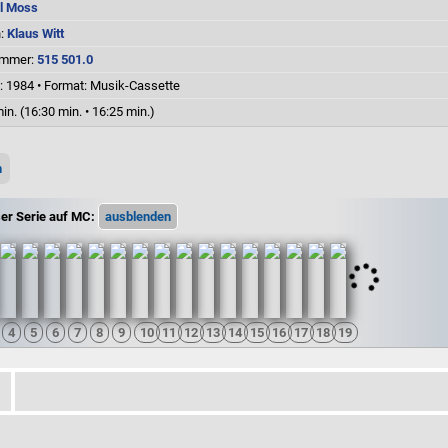
il Moss
n:
Klaus Witt
ummer:
515 501.0
: 1984
•
Format: Musik-Cassette
in. (16:30 min. • 16:25 min.)
n
ser Serie auf MC: