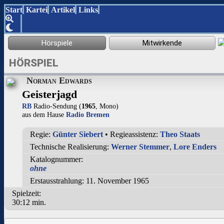
Start
Kartei
Artikel
Links
HÖRSPIEL
Norman Edwards
Geisterjagd
RB
Radio-Sendung (
1965
, Mono)
aus dem Hause
Radio Bremen
Regie:
Günter Siebert
• Regieassistenz:
Theo Staats
Technische Realisierung:
Werner Stemmer
,
Lore Enders
Katalognummer:
ohne
Erstausstrahlung: 11. November 1965
Spielzeit:
30:12 min.