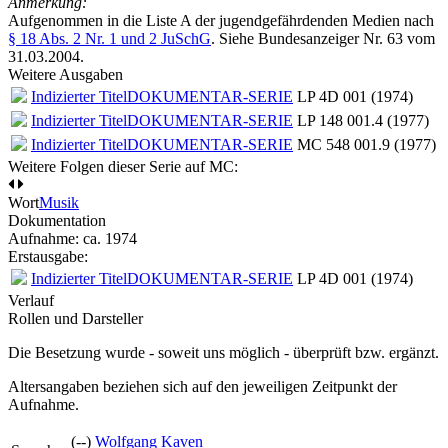
Anmerkung:
Aufgenommen in die Liste A der jugendgefährdenden Medien nach
§ 18 Abs. 2 Nr. 1 und 2 JuSchG
. Siehe Bundesanzeiger Nr. 63 vom
31.03.2004.
Weitere Ausgaben
Indizierter Titel
DOKUMENTAR-SERIE
LP 4D 001 (1974)
Indizierter Titel
DOKUMENTAR-SERIE
LP 148 001.4 (1977)
Indizierter Titel
DOKUMENTAR-SERIE
MC 548 001.9 (1977)
Weitere Folgen dieser Serie auf MC:
Wort
Musik
Dokumentation
Aufnahme:
ca. 1974
Erstausgabe:
Indizierter Titel
DOKUMENTAR-SERIE
LP 4D 001 (1974)
Verlauf
Rollen und Darsteller
Die Besetzung wurde - soweit uns möglich -
überprüft bzw. ergänzt
.
Altersangaben beziehen sich auf den jeweiligen
Zeitpunkt der
Aufnahme
.
(--)
Wolfgang Kaven