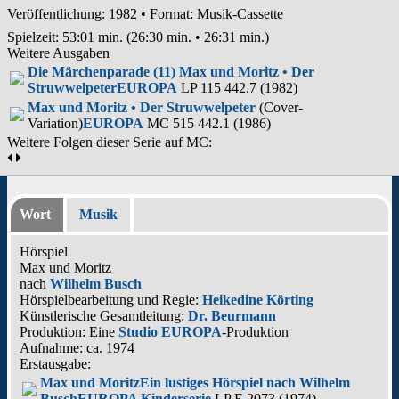
Veröffentlichung: 1982
•
Format: Musik-Cassette
Spielzeit:
53:01 min. (26:30 min. • 26:31 min.)
Weitere Ausgaben
Die Märchenparade (11) Max und Moritz • Der
Struwwelpeter
EUROPA
LP 115 442.7 (1982)
Max und Moritz • Der Struwwelpeter
(Cover-
Variation)
EUROPA
MC 515 442.1 (1986)
Weitere Folgen dieser Serie auf MC:
Wort
Musik
Hörspiel
Max und Moritz
nach
Wilhelm Busch
Hörspielbearbeitung und Regie:
Heikedine Körting
Künstlerische Gesamtleitung:
Dr. Beurmann
Produktion: Eine
Studio EUROPA
-Produktion
Aufnahme:
ca. 1974
Erstausgabe:
Max und Moritz
Ein lustiges Hörspiel nach Wilhelm
Busch
EUROPA Kinderserie
LP E 2073 (1974)