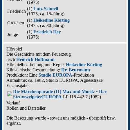
(
1975
)
(1)
Lutz Schnell
Friederich
(
1975
, ca. 15‑jährig)
(1)
Heikedine Körting
Gretchen
(
1975
, ca. 30‑jährig)
(1)
Friedrich Hey
Junge
(
1975
)
Hörspiel
Die Geschichte mit dem Feuerzeug
nach
Heinrich Hoffmann
Hörspielbearbeitung und Regie:
Heikedine Körting
Künstlerische Gesamtleitung:
Dr. Beurmann
Produktion: Eine
Studio EUROPA
-Produktion
Aufnahme:
ca. 1982, Studio EUROPA, Agnesstraße
Erstausgabe:
Die Märchenparade (11) Max und Moritz • Der
Struwwelpeter
EUROPA
LP 115 442.7 (1982)
Verlauf
Rollen und Darsteller
Die Besetzung wurde - soweit uns möglich -
überprüft bzw.
ergänzt
.