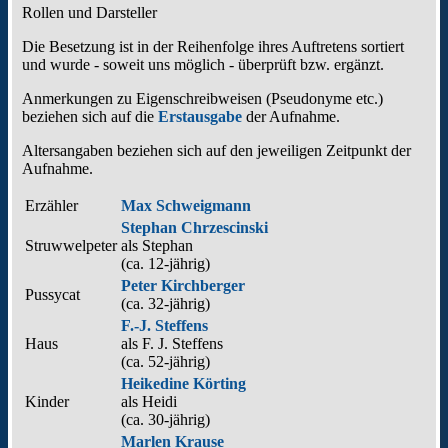
Rollen und Darsteller
Die Besetzung ist in der
Reihenfolge ihres Auftretens
sortiert
und wurde - soweit uns möglich -
überprüft bzw. ergänzt
.
Anmerkungen zu Eigenschreibweisen (Pseudonyme etc.)
beziehen sich auf die
Erstausgabe
der Aufnahme
.
Altersangaben beziehen sich auf den jeweiligen
Zeitpunkt der
Aufnahme
.
Erzähler
Max Schweigmann
Stephan Chrzescinski
Struwwelpeter
als
Stephan
(ca. 12‑jährig)
Peter Kirchberger
Pussycat
(ca. 32‑jährig)
F.-J. Steffens
Haus
als
F. J. Steffens
(ca. 52‑jährig)
Heikedine Körting
Kinder
als
Heidi
(ca. 30‑jährig)
Marlen Krause