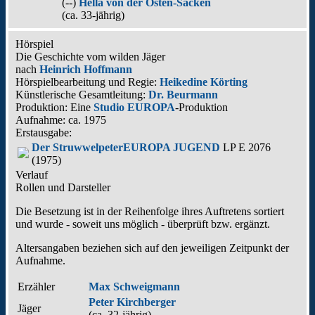
(--)
Hella von der Osten-Sacken
(ca. 33‑jährig)
Hörspiel
Die Geschichte vom wilden Jäger
nach
Heinrich Hoffmann
Hörspielbearbeitung und Regie:
Heikedine Körting
Künstlerische Gesamtleitung:
Dr. Beurmann
Produktion: Eine
Studio EUROPA
-Produktion
Aufnahme:
ca. 1975
Erstausgabe:
Der Struwwelpeter
EUROPA JUGEND
LP E 2076
(1975)
Verlauf
Rollen und Darsteller
Die Besetzung ist in der
Reihenfolge ihres Auftretens
sortiert
und wurde - soweit uns möglich -
überprüft bzw. ergänzt
.
Altersangaben beziehen sich auf den jeweiligen
Zeitpunkt der
Aufnahme
.
Erzähler
Max Schweigmann
Peter Kirchberger
Jäger
(ca. 32‑jährig)