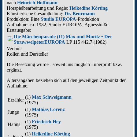
nach
Heinrich Hoffmann
Hörspielbearbeitung und Regie:
Heikedine Körting
Künstlerische Gesamtleitung:
Dr. Beurmann
Produktion: Eine
Studio EUROPA
-Produktion
Aufnahme:
ca. 1982, Studio EUROPA, Agnesstraße
Erstausgabe:
Die Märchenparade (11) Max und Moritz • Der
Struwwelpeter
EUROPA
LP 115 442.7 (1982)
Verlauf
Rollen und Darsteller
Die Besetzung wurde - soweit uns möglich -
überprüft bzw.
ergänzt
.
Altersangaben beziehen sich auf den jeweiligen
Zeitpunkt der
Aufnahme
.
(1)
Max Schweigmann
Erzähler
(
1975
)
(1)
Mathias Lorenz
Junge
(
1975
)
(1)
Friedrich Hey
Hanns
(
1975
)
(1)
Heikedine Körting
1. Fisch