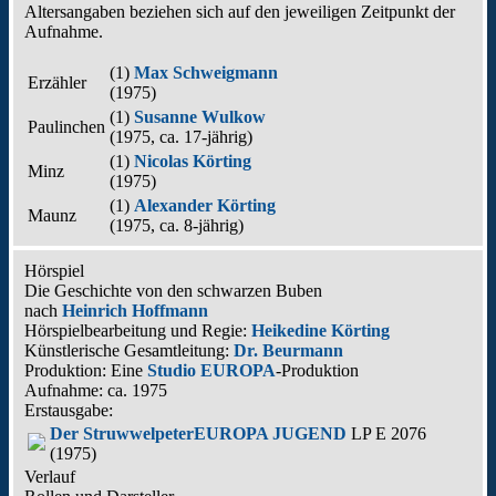
Altersangaben beziehen sich auf den jeweiligen
Zeitpunkt der
Aufnahme
.
(1)
Max Schweigmann
Erzähler
(
1975
)
(1)
Susanne Wulkow
Paulinchen
(
1975
, ca. 17‑jährig)
(1)
Nicolas Körting
Minz
(
1975
)
(1)
Alexander Körting
Maunz
(
1975
, ca. 8‑jährig)
Hörspiel
Die Geschichte von den schwarzen Buben
nach
Heinrich Hoffmann
Hörspielbearbeitung und Regie:
Heikedine Körting
Künstlerische Gesamtleitung:
Dr. Beurmann
Produktion: Eine
Studio EUROPA
-Produktion
Aufnahme:
ca. 1975
Erstausgabe:
Der Struwwelpeter
EUROPA JUGEND
LP E 2076
(1975)
Verlauf