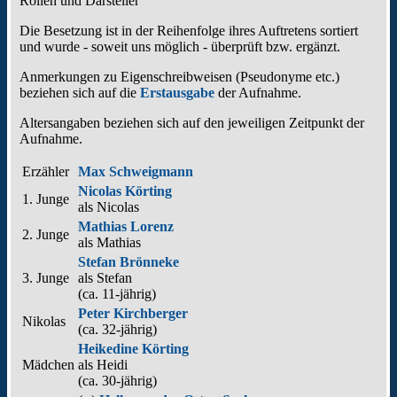
Rollen und Darsteller
Die Besetzung ist in der
Reihenfolge ihres Auftretens
sortiert
und wurde - soweit uns möglich -
überprüft bzw. ergänzt
.
Anmerkungen zu Eigenschreibweisen (Pseudonyme etc.)
beziehen sich auf die
Erstausgabe
der Aufnahme
.
Altersangaben beziehen sich auf den jeweiligen
Zeitpunkt der
Aufnahme
.
Erzähler
Max Schweigmann
Nicolas Körting
1. Junge
als
Nicolas
Mathias Lorenz
2. Junge
als
Mathias
Stefan Brönneke
3. Junge
als
Stefan
(ca. 11‑jährig)
Peter Kirchberger
Nikolas
(ca. 32‑jährig)
Heikedine Körting
Mädchen
als
Heidi
(ca. 30‑jährig)