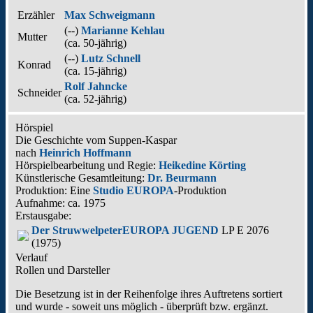
Erzähler
Max Schweigmann
(--)
Marianne Kehlau
Mutter
(ca. 50‑jährig)
(--)
Lutz Schnell
Konrad
(ca. 15‑jährig)
Rolf Jahncke
Schneider
(ca. 52‑jährig)
Hörspiel
Die Geschichte vom Suppen-Kaspar
nach
Heinrich Hoffmann
Hörspielbearbeitung und Regie:
Heikedine Körting
Künstlerische Gesamtleitung:
Dr. Beurmann
Produktion: Eine
Studio EUROPA
-Produktion
Aufnahme:
ca. 1975
Erstausgabe:
Der Struwwelpeter
EUROPA JUGEND
LP E 2076
(1975)
Verlauf
Rollen und Darsteller
Die Besetzung ist in der
Reihenfolge ihres Auftretens
sortiert
und wurde - soweit uns möglich -
überprüft bzw. ergänzt
.