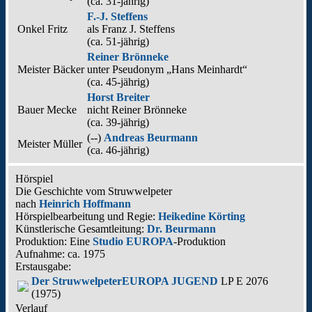
(ca. 31‑jährig)
F.-J. Steffens
Onkel Fritz
als
Franz J. Steffens
(ca. 51‑jährig)
Reiner Brönneke
Meister Bäcker
unter Pseudonym
„Hans Meinhardt“
(ca. 45‑jährig)
Horst Breiter
Bauer Mecke
nicht
Reiner Brönneke
(ca. 39‑jährig)
(--)
Andreas Beurmann
Meister Müller
(ca. 46‑jährig)
Hörspiel
Die Geschichte vom Struwwelpeter
nach
Heinrich Hoffmann
Hörspielbearbeitung und Regie:
Heikedine Körting
Künstlerische Gesamtleitung:
Dr. Beurmann
Produktion: Eine
Studio EUROPA
-Produktion
Aufnahme:
ca. 1975
Erstausgabe:
Der Struwwelpeter
EUROPA JUGEND
LP E 2076
(1975)
Verlauf