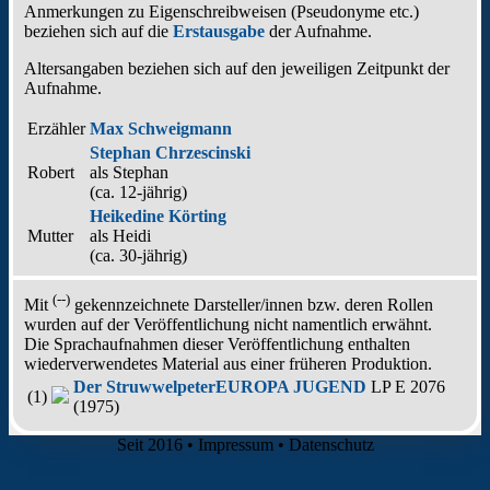
Anmerkungen zu Eigenschreibweisen (Pseudonyme etc.)
beziehen sich auf die
Erstausgabe
der Aufnahme
.
Altersangaben beziehen sich auf den jeweiligen
Zeitpunkt der
Aufnahme
.
Erzähler
Max Schweigmann
Stephan Chrzescinski
Robert
als
Stephan
(ca. 12‑jährig)
Heikedine Körting
Mutter
als
Heidi
(ca. 30‑jährig)
(--)
Mit
gekennzeichnete Darsteller/innen bzw. deren Rollen
wurden auf der Veröffentlichung nicht namentlich erwähnt.
Die Sprachaufnahmen dieser Veröffentlichung enthalten
wiederverwendetes Material aus einer früheren Produktion.
Der Struwwelpeter
EUROPA JUGEND
LP E 2076
(1)
(1975)
Seit 2016
•
Impressum
•
Datenschutz