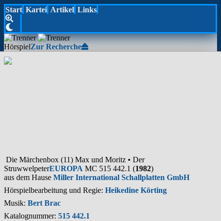
Start
Kartei
Artikel
Links
Hörspiel
Zur Recherche
Die Märchenbox (11) Max und Moritz • Der
Struwwelpeter
EUROPA
MC 515 442.1 (
1982
)
aus dem Hause
Miller International Schallplatten GmbH
Hörspielbearbeitung und Regie:
Heikedine Körting
Musik:
Bert Brac
Katalognummer:
515 442.1