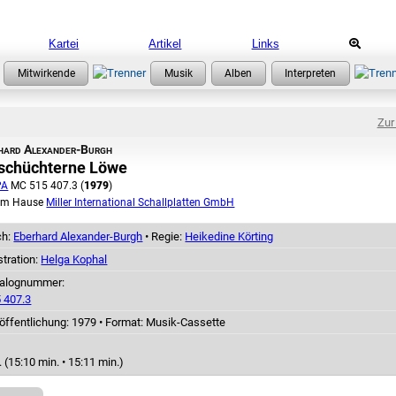
Kartei
Artikel
Links
Zur
hard Alexander-Burgh
 schüchterne Löwe
PA
MC 515 407.3 (
1979
)
em Hause
Miller International Schallplatten GmbH
ch:
Eberhard Alexander-Burgh
• Regie:
Heikedine Körting
ustration:
Helga Kophal
talognummer:
 407.3
öffentlichung: 1979
•
Format: Musik-Cassette
 (15:10 min. • 15:11 min.)