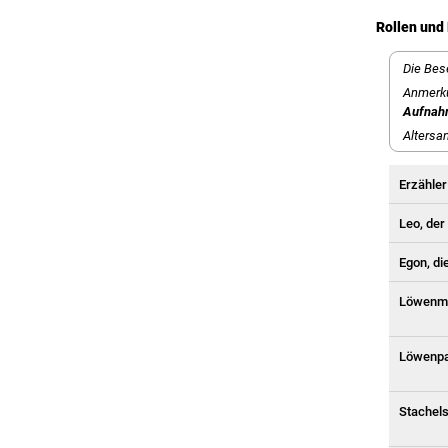
Rollen und 
Die Bes
Anmerku
Aufna
Altersa
Erzähler
Leo, de
Egon, d
Löwen
Löwenp
Stachel