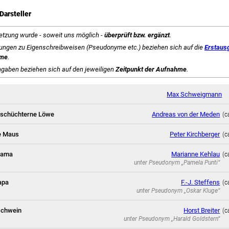
Darsteller
etzung wurde - soweit uns möglich -
überprüft bzw. ergänzt
.
ngen zu Eigenschreibweisen (Pseudonyme etc.) beziehen sich auf die
Erstaus
hme
.
ngaben beziehen sich auf den jeweiligen
Zeitpunkt der Aufnahme
.
Max Schweigmann
r schüchterne Löwe
Andreas von der Meden
(c
ie Maus
Peter Kirchberger
(c
mama
Marianne Kehlau
(c
unter Pseudonym
„Pamela Punti“
apa
F.-J. Steffens
(c
unter Pseudonym
„Oskar Kluge“
schwein
Horst Breiter
(c
unter Pseudonym
„Harald Goldstern“