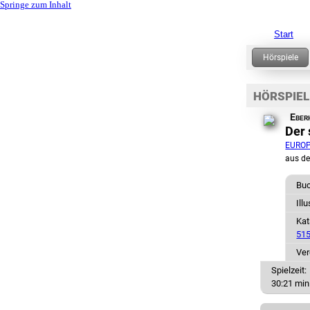
Springe zum Inhalt
Start
HÖRSPIEL
Eber
Der
EURO
aus d
Bu
Ill
Ka
515
Ver
Spielzeit:
30:21 min.