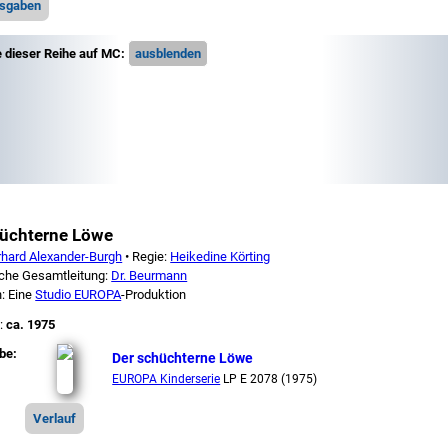
usgaben
e dieser Reihe auf MC:
hüchterne Löwe
rhard Alexander-Burgh
• Regie:
Heikedine Körting
sche Gesamtleitung:
Dr. Beurmann
: Eine
Studio EUROPA
-Produktion
:
ca. 1975
be:
Der schüchterne Löwe
EUROPA Kinderserie
LP E 2078 (1975)
Verlauf