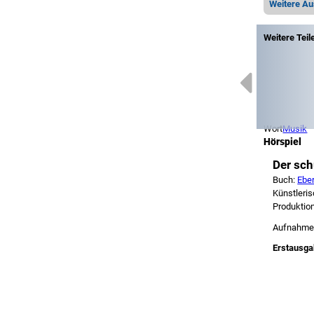
Weitere A
Weitere Teil
Wort
Musik
Hörspiel
Der sc
Buch:
Ebe
Künstleri
Produktion
Aufnahme
Erstausga