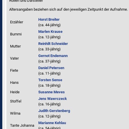
Rollen und Darsteller
Altersangaben beziehen sich auf den jeweiligen
Zeitpunkt der Aufnahme
.
Horst Breiter
Erzähler
(ca. 44‑jährig)
Marlen Krause
Bummi
(ca. 12‑jährig)
Reinhilt Schneider
Mutter
(ca. 33‑jährig)
Gernot Endemann
Vater
(ca. 37‑jährig)
Daniel Petersen
Fiete
(ca. 11‑jährig)
Torsten Sense
Hans
(ca. 18‑jährig)
Heide
Susanne Meves
Jens Wawrczeck
Stoffel
(ca. 16‑jährig)
Judith Gerstenberg
Wilma
(ca. 12‑jährig)
Marianne Kehlau
Tante Johanna
(ca. 54‑jährig)