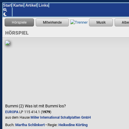
Start
Kartei
Artikel
Links
HÖRSPIEL
Bummi (2) Was ist mit Bummi los?
EUROPA
LP 115 414.1 (
1979
)
aus dem Hause
Miller International Schallplatten GmbH
Buch:
Martha Schlinkert
• Regie:
Heikedine Körting