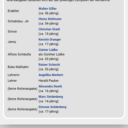
Altersangaben beziehen sich auf den jeweiligen
Zeitpunkt der Aufnahme
.
Walter Giller
Erzähler
(ca. 56‑jährig)
Henry Kielmann
Schubiduu...uh
(ca. 54‑jährig)
Christian Stark
Simon
(ca. 15‑jährig)
Kerstin Draeger
Jenny
(ca. 17‑jährig)
Günter Lüdke
Alfons Schibulla
als
Günther Lüdke
(ca. 53‑jährig)
Rainer Schmitt
Bubu Mallzahn
(ca. 35‑jährig)
Lehrerin
Angelika Merkert
Lehrer
Harald Pauker
Alexandra Doerk
(keine Rollenangabe)
(ca. 16‑jährig)
Marc Seidenberg
(keine Rollenangabe)
(ca. 14‑jährig)
Simone Seidenberg
(keine Rollenangabe)
(ca. 17‑jährig)