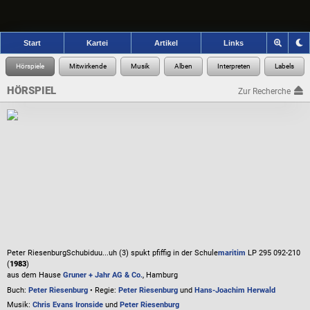
Start
Kartei
Artikel
Links
HÖRSPIEL
Zur Recherche
Peter Riesenburg
Schubiduu...uh (3) spukt pfiffig in der Schule
maritim
LP 295 092-210
(
1983
)
aus dem Hause
Gruner + Jahr AG & Co.
, Hamburg
Buch:
Peter Riesenburg
• Regie:
Peter Riesenburg
und
Hans-Joachim Herwald
Musik:
Chris Evans Ironside
und
Peter Riesenburg