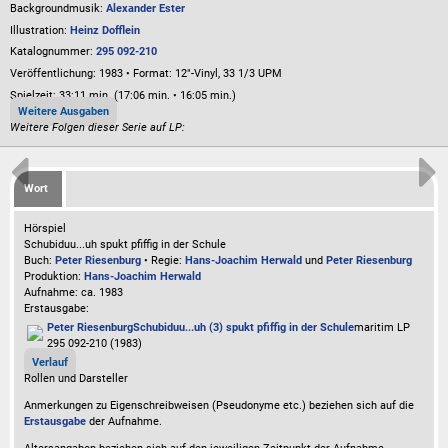
Backgroundmusik:
Alexander Ester
Illustration:
Heinz Dofflein
Katalognummer:
295 092-210
Veröffentlichung: 1983
•
Format: 12"-Vinyl, 33 1/3 UPM
Spielzeit:
33:11 min. (17:06 min. • 16:05 min.)
Weitere Ausgaben
Weitere Folgen dieser Serie auf LP:
Wort
Hörspiel
Schubiduu...uh spukt pfiffig in der Schule
Buch:
Peter Riesenburg
• Regie:
Hans-Joachim Herwald
und
Peter Riesenburg
Produktion:
Hans-Joachim Herwald
Aufnahme:
ca. 1983
Erstausgabe:
Peter Riesenburg
Schubiduu...uh (3) spukt pfiffig in der Schule
maritim LP
295 092-210 (1983)
Verlauf
Rollen und Darsteller
Anmerkungen zu Eigenschreibweisen (Pseudonyme etc.) beziehen sich auf die
Erstausgabe
der Aufnahme
.