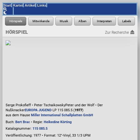
Start
Kartei
Artikel
Links
HÖRSPIEL
Zur Recherche
Serge Prokofieff • Peter Tschaikowsky
Peter und der Wolf • Der
Nußknacker
EUROPA JUGEND
LP 115 085.5 (
1977
)
aus dem Hause
Miller International Schallplatten GmbH
Buch:
Bert Brac
• Regie:
Heikedine Körting
Katalognummer:
115 085.5
Veröffentlichung: 1977
•
Format: 12"-Vinyl, 33 1/3 UPM