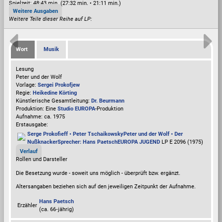
Spielzeit:
48:43 min. (27:32 min. • 21:11 min.)
Weitere Ausgaben
Weitere Teile dieser Reihe auf LP:
Wort
Musik
Lesung
Peter und der Wolf
Vorlage:
Sergei Prokofjew
Regie:
Heikedine Körting
Künstlerische Gesamtleitung:
Dr. Beurmann
Produktion: Eine
Studio EUROPA
-Produktion
Aufnahme:
ca. 1975
Erstausgabe:
Serge Prokofieff • Peter Tschaikowsky
Peter und der Wolf • Der
Nußknacker
Sprecher: Hans Paetsch
EUROPA JUGEND
LP E 2096 (1975)
Verlauf
Rollen und Darsteller
Die Besetzung wurde - soweit uns möglich -
überprüft bzw. ergänzt
.
Altersangaben beziehen sich auf den jeweiligen
Zeitpunkt der Aufnahme
.
Hans Paetsch
Erzähler
(ca. 66‑jährig)