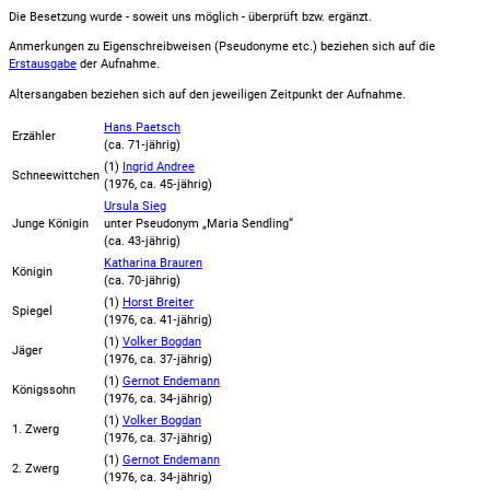
Die Besetzung wurde - soweit uns möglich -
überprüft bzw. ergänzt
.
Anmerkungen zu Eigenschreibweisen (Pseudonyme etc.) beziehen sich auf die
Erstausgabe
der Aufnahme
.
Altersangaben beziehen sich auf den jeweiligen
Zeitpunkt der Aufnahme
.
Hans Paetsch
Erzähler
(ca. 71‑jährig)
(1)
Ingrid Andree
Schneewittchen
(
1976
, ca. 45‑jährig)
Ursula Sieg
Junge Königin
unter Pseudonym
„Maria Sendling“
(ca. 43‑jährig)
Katharina Brauren
Königin
(ca. 70‑jährig)
(1)
Horst Breiter
Spiegel
(
1976
, ca. 41‑jährig)
(1)
Volker Bogdan
Jäger
(
1976
, ca. 37‑jährig)
(1)
Gernot Endemann
Königssohn
(
1976
, ca. 34‑jährig)
(1)
Volker Bogdan
1. Zwerg
(
1976
, ca. 37‑jährig)
(1)
Gernot Endemann
2. Zwerg
(
1976
, ca. 34‑jährig)