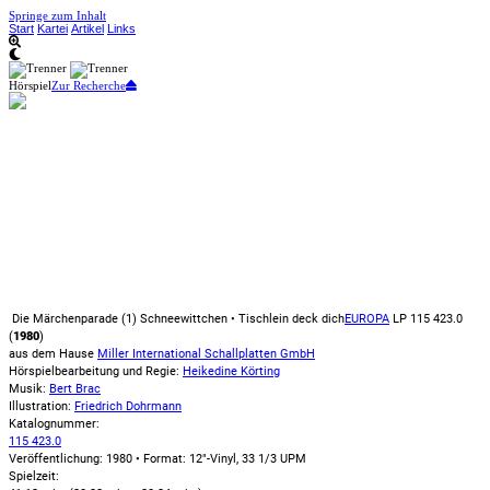
Springe zum Inhalt
Start
Kartei
Artikel
Links
Hörspiel
Zur Recherche
Die Märchenparade (1) Schneewittchen • Tischlein deck dich
EUROPA
LP 115 423.0
(
1980
)
aus dem Hause
Miller International Schallplatten GmbH
Hörspielbearbeitung und Regie:
Heikedine Körting
Musik:
Bert Brac
Illustration:
Friedrich Dohrmann
Katalognummer:
115 423.0
Veröffentlichung: 1980
•
Format: 12"-Vinyl, 33 1/3 UPM
Spielzeit: