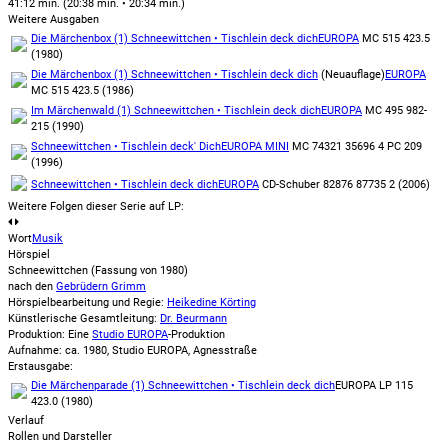
41:12 min. (20:38 min. • 20:34 min.)
Weitere Ausgaben
Die Märchenbox (1) Schneewittchen • Tischlein deck dich
EUROPA
MC 515 423.5
(1980)
Die Märchenbox (1) Schneewittchen • Tischlein deck dich
(Neuauflage)
EUROPA
MC 515 423.5 (1986)
Im Märchenwald (1) Schneewittchen • Tischlein deck dich
EUROPA
MC 495 982-
215 (1990)
Schneewittchen • Tischlein deck' Dich
EUROPA MINI
MC 74321 35696 4 PC 209
(1996)
Schneewittchen • Tischlein deck dich
EUROPA
CD-Schuber 82876 87735 2 (2006)
Weitere Folgen dieser Serie auf LP:
Wort
Musik
Hörspiel
Schneewittchen
(Fassung von 1980)
nach den
Gebrüdern Grimm
Hörspielbearbeitung und Regie:
Heikedine Körting
Künstlerische Gesamtleitung:
Dr. Beurmann
Produktion: Eine
Studio EUROPA
-Produktion
Aufnahme:
ca. 1980, Studio EUROPA, Agnesstraße
Erstausgabe:
Die Märchenparade (1) Schneewittchen • Tischlein deck dich
EUROPA LP 115
423.0 (1980)
Verlauf
Rollen und Darsteller