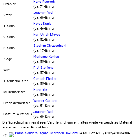
Hans Paetsch
Erzähler
(ca. 71‑jährig)
Joachim Wolff
Vater
(ca. 60‑jährig)
Horst Stark
1. Sohn
(ca. 46‑jährig)
Karl-Ulrich Meves
2. Sohn
(ca. 52‑jährig)
Stephan Chrzescinski
3. Sohn
(ca. 17‑jährig)
Marianne Kehlau
Ziege
(ca. 55‑jährig)
F.-J. Steffens
Wirt
(ca. 57‑jährig)
Gerlach Fiedler
Tischlermeister
(ca. 55‑jährig)
Hans Irle
Müllermeister
(ca. 55‑jährig)
Werner Cartano
Drechslermeister
(ca. 51‑jährig)
Joachim Wolff
Gast im Wirtshaus
(ca. 60‑jährig)
Die Sprachaufnahmen dieser Veröffentlichung enthalten wiederverwendetes Material
aus einer früheren Produktion.
BamS-Sonderausgabe: Märchen-Box
BamS
4-MC-Box 4301/4302/4303/4304
(1)