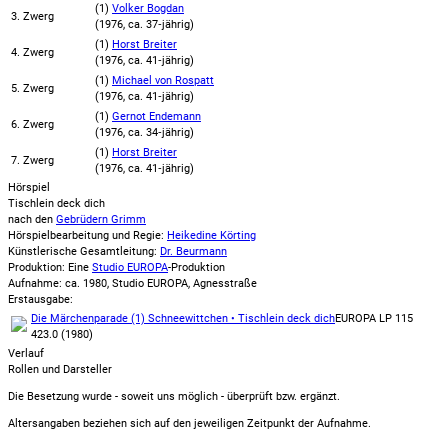
(1)
Volker Bogdan
3. Zwerg
(
1976
, ca. 37‑jährig)
(1)
Horst Breiter
4. Zwerg
(
1976
, ca. 41‑jährig)
(1)
Michael von Rospatt
5. Zwerg
(
1976
, ca. 41‑jährig)
(1)
Gernot Endemann
6. Zwerg
(
1976
, ca. 34‑jährig)
(1)
Horst Breiter
7. Zwerg
(
1976
, ca. 41‑jährig)
Hörspiel
Tischlein deck dich
nach den
Gebrüdern Grimm
Hörspielbearbeitung und Regie:
Heikedine Körting
Künstlerische Gesamtleitung:
Dr. Beurmann
Produktion: Eine
Studio EUROPA
-Produktion
Aufnahme:
ca. 1980, Studio EUROPA, Agnesstraße
Erstausgabe:
Die Märchenparade (1) Schneewittchen • Tischlein deck dich
EUROPA LP 115
423.0 (1980)
Verlauf
Rollen und Darsteller
Die Besetzung wurde - soweit uns möglich -
überprüft bzw. ergänzt
.
Altersangaben beziehen sich auf den jeweiligen
Zeitpunkt der Aufnahme
.