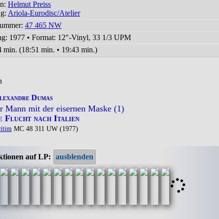
on:
Helmut Preiss
ng:
Ariola-Eurodisc/Atelier
nummer:
47 465 NW
ng: 1977
•
Format: 12"-Vinyl, 33 1/3 UPM
 min. (18:51 min. • 19:43 min.)
n
lexandre Dumas
r Mann mit der eisernen Maske (1)
e Flucht nach Italien
itim
MC 48 311 UW (1977)
ktionen auf LP: