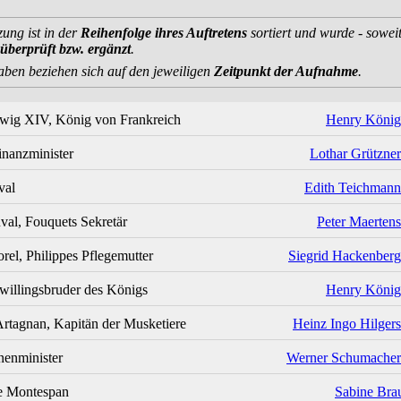
zung ist in der
Reihenfolge ihres Auftretens
sortiert und wurde - sowei
überprüft bzw. ergänzt
.
aben beziehen sich auf den jeweiligen
Zeitpunkt der Aufnahme
.
wig XIV, König von Frankreich
Henry König
inanzminister
Lothar Grützner
val
Edith Teichmann
al, Fouquets Sekretär
Peter Maertens
el, Philippes Pflegemutter
Siegrid Hackenberg
Zwillingsbruder des Königs
Henry König
Artagnan, Kapitän der Musketiere
Heinz Ingo Hilgers
nenminister
Werner Schumacher
 Montespan
Sabine Bra