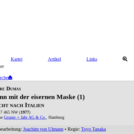
Kartei
Artikel
Links
rche
re Dumas
n mit der eisernen Maske (1)
cht nach Italien
7 465 NW (
1977
)
se
Gruner + Jahr AG & Co.
, Hamburg
bearbeitung:
Joachim von Ulmann
• Regie:
Toyo Tanaka