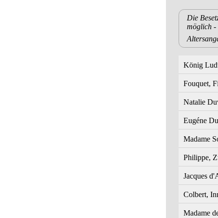
Die Beset
möglich -
Altersang
König Lud
Fouquet, F
Natalie Du
Eugéne Duv
Madame Sor
Philippe, 
Jacques d'
Colbert, In
Madame de