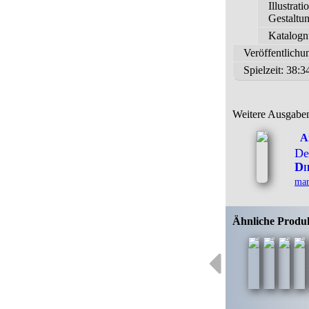
Illustrati
Gestaltu
Katalog
Veröffentlichu
Spielzeit:
38:34
Weitere Ausgabe
A
De
Di
mar
Ähnliche Produ