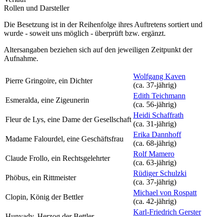
Rollen und Darsteller
Die Besetzung ist in der
Reihenfolge ihres Auftretens
sortiert und
wurde - soweit uns möglich -
überprüft bzw. ergänzt
.
Altersangaben beziehen sich auf den jeweiligen
Zeitpunkt der
Aufnahme
.
Wolfgang Kaven
Pierre Gringoire, ein Dichter
(ca. 37‑jährig)
Edith Teichmann
Esmeralda, eine Zigeunerin
(ca. 56‑jährig)
Heidi Schaffrath
Fleur de Lys, eine Dame der Gesellschaft
(ca. 31‑jährig)
Erika Dannhoff
Madame Falourdel, eine Geschäftsfrau
(ca. 68‑jährig)
Rolf Mamero
Claude Frollo, ein Rechtsgelehrter
(ca. 63‑jährig)
Rüdiger Schulzki
Phöbus, ein Rittmeister
(ca. 37‑jährig)
Michael von Rospatt
Clopin, König der Bettler
(ca. 42‑jährig)
Karl-Friedrich Gerster
Hunyady, Herzog der Bettler