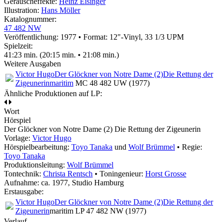
Geräuscheffekte:
Heinz Eisinger
Illustration:
Hans Möller
Katalognummer:
47 482 NW
Veröffentlichung: 1977
•
Format: 12"-Vinyl, 33 1/3 UPM
Spielzeit:
41:23 min. (20:15 min. • 21:08 min.)
Weitere Ausgaben
Victor Hugo
Der Glöckner von Notre Dame (2)
Die Rettung der
Zigeunerin
maritim
MC 48 482 UW (1977)
Ähnliche Produktionen auf LP:
Wort
Hörspiel
Der Glöckner von Notre Dame (2) Die Rettung der Zigeunerin
Vorlage:
Victor Hugo
Hörspielbearbeitung:
Toyo Tanaka
und
Wolf Brümmel
• Regie:
Toyo Tanaka
Produktionsleitung:
Wolf Brümmel
Tontechnik:
Christa Rentsch
• Toningenieur:
Horst Grosse
Aufnahme:
ca. 1977, Studio Hamburg
Erstausgabe:
Victor Hugo
Der Glöckner von Notre Dame (2)
Die Rettung der
Zigeunerin
maritim LP 47 482 NW (1977)
Verlauf