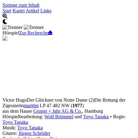
Springe zum Inhalt
Start
Kartei
Artikel
Links
Hörspiel
Zur Recherche
Victor Hugo
Der Glöckner von Notre Dame (2)
Die Rettung der
Zigeunerin
maritim
LP 47 482 NW (
1977
)
aus dem Hause
Gruner + Jahr AG & Co.
, Hamburg
Hörspielbearbeitung:
Wolf Brümmel
und
Toyo Tanaka
• Regie:
Toyo Tanaka
Musik:
Toyo Tanaka
Gitarre:
Jürgen Schröder