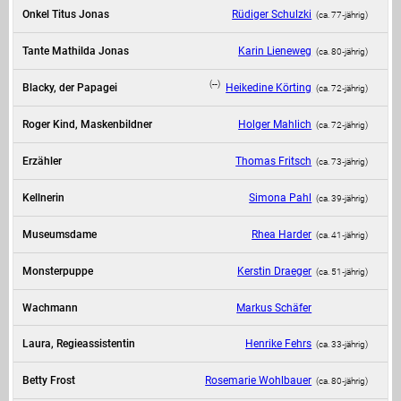
Onkel Titus Jonas
Rüdiger Schulzki
(ca. 77‑jährig)
Tante Mathilda Jonas
Karin Lieneweg
(ca. 80‑jährig)
(--)
Blacky, der Papagei
Heikedine Körting
(ca. 72‑jährig)
Roger Kind, Maskenbildner
Holger Mahlich
(ca. 72‑jährig)
Erzähler
Thomas Fritsch
(ca. 73‑jährig)
Kellnerin
Simona Pahl
(ca. 39‑jährig)
Museumsdame
Rhea Harder
(ca. 41‑jährig)
Monsterpuppe
Kerstin Draeger
(ca. 51‑jährig)
Wachmann
Markus Schäfer
Laura, Regieassistentin
Henrike Fehrs
(ca. 33‑jährig)
Betty Frost
Rosemarie Wohlbauer
(ca. 80‑jährig)