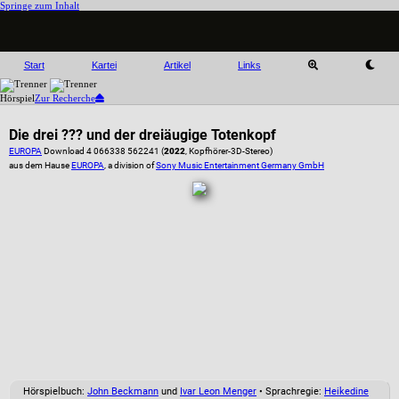
Springe zum Inhalt
Start
Kartei
Artikel
Links
Hörspiel
Zur Recherche
Die drei ??? und der dreiäugige Totenkopf
EUROPA
Download 4 066338 562241 (
2022
, Kopfhörer-3D-Stereo)
aus dem Hause
EUROPA
, a division of
Sony Music Entertainment Germany GmbH
Hörspielbuch:
John Beckmann
und
Ivar Leon Menger
• Sprachregie:
Heikedine