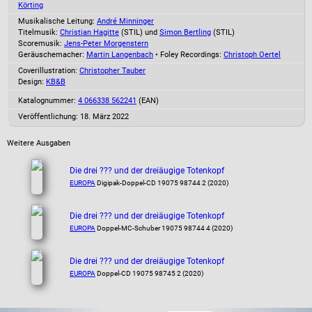
Körting
Musikalische Leitung:
André Minninger
Titelmusik:
Christian Hagitte
(STIL) und
Simon Bertling
(STIL)
Scoremusik:
Jens-Peter Morgenstern
Geräuschemacher:
Martin Langenbach
• Foley Recordings:
Christoph Oertel
Coverillustration:
Christopher Tauber
Design:
KB&B
Katalognummer:
4 066338 562241
(EAN)
Veröffentlichung: 18. März 2022
Weitere Ausgaben
Die drei ??? und der dreiäugige Totenkopf
EUROPA
Digipak-Doppel-CD 19075 98744 2 (2020)
Die drei ??? und der dreiäugige Totenkopf
EUROPA
Doppel-MC-Schuber 19075 98744 4 (2020)
Die drei ??? und der dreiäugige Totenkopf
EUROPA
Doppel-CD 19075 98745 2 (2020)