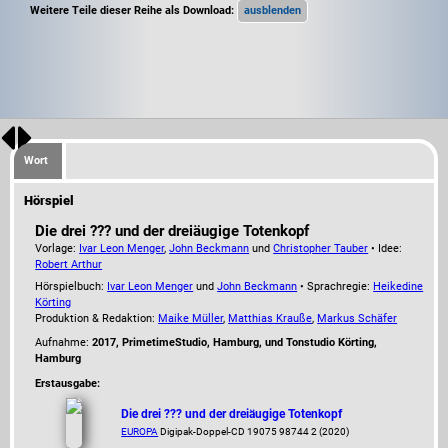
Weitere Teile dieser Reihe als Download:
Wort
Hörspiel
Die drei ??? und der dreiäugige Totenkopf
Vorlage:
Ivar Leon Menger
,
John Beckmann
und
Christopher Tauber
• Idee:
Robert Arthur
Hörspielbuch:
Ivar Leon Menger
und
John Beckmann
• Sprachregie:
Heikedine
Körting
Produktion & Redaktion:
Maike Müller
,
Matthias Krauße
,
Markus Schäfer
Aufnahme:
2017, PrimetimeStudio, Hamburg, und Tonstudio Körting,
Hamburg
Erstausgabe:
Die drei ??? und der dreiäugige Totenkopf
EUROPA
Digipak-Doppel-CD 19075 98744 2 (2020)