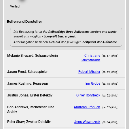
Verlauf
Rollen und Darsteller
Die Besetzung ist in der
Reihenfolge ihres Auftretens
sortiert und wurde -
soweit uns möglich -
überprüft bzw. ergänzt
.
Altersangaben beziehen sich auf den jeweiligen
Zeitpunkt der Aufnahme
.
Melanie Shepard, Schauspielerin
Christiane
(ca. 57‑jährig)
Leuchtmann
Jason Frost, Schauspieler
Robert Missler
(ca. 59‑jährig)
James Kushing, Regisseur
Tim Grobe
(ca. 48‑jährig)
Justus Jonas, Erster Detektiv
Oliver Rohrbeck
(ca. 52‑jährig)
Bob Andrews, Recherchen und
Andreas Fröhlich
(ca. 52‑jährig)
Archiv
Peter Shaw, Zweiter Detektiv
Jens Wawrczeck
(ca. 54‑jährig)