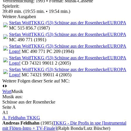
Veröffentlichung: 1993
•
Format: Musik-Cassette
Spielzeit:
39:49 min. (19:55 min. • 19:54 min.)
Weitere Ausgaben
Stefan Wolf
TKKG (53) Schüsse aus der Rosenhecke
EUROPA
MC 515 856.7 (1987)
Stefan Wolf
TKKG (53) Schüsse aus der Rosenhecke
EUROPA
MC 490 771 (1991)
Stefan Wolf
TKKG (53) Schüsse aus der Rosenhecke
EUROPA
Logo!
MC 490 771 PC 209 (1994)
Stefan Wolf
TKKG (53) Schüsse aus der Rosenhecke
EUROPA
Logo!
CD 74321 99011 2 (2005)
Stefan Wolf
TKKG (53) Schüsse aus der Rosenhecke
EUROPA
Logo!
MC 74321 99011 4 (2005)
Weitere Folgen dieser Serie auf MC:
Wort
Musik
Musik aus:
Schüsse aus der Rosenhecke
Seite A
A1
A. Feldhahn TKKG
Andreas Feldhahn
(1985)
TKKG - Die Profis in spe [Instrumental
mit Flöten-Intro + TV-Finale]
(Ralph Bonda/Lutz Büscher)