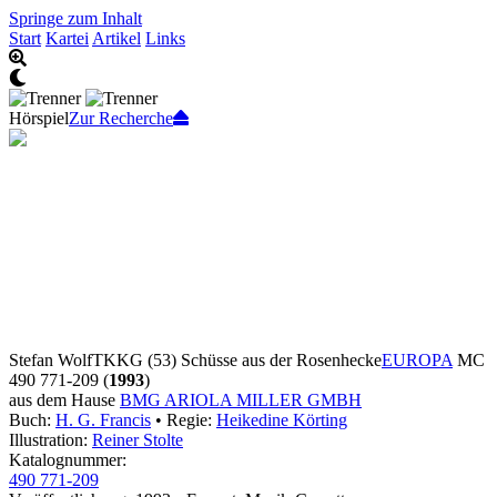
Springe zum Inhalt
Start
Kartei
Artikel
Links
Hörspiel
Zur Recherche
Stefan Wolf
TKKG (53) Schüsse aus der Rosenhecke
EUROPA
MC
490 771-209 (
1993
)
aus dem Hause
BMG ARIOLA MILLER GMBH
Buch:
H. G. Francis
• Regie:
Heikedine Körting
Illustration:
Reiner Stolte
Katalognummer:
490 771-209