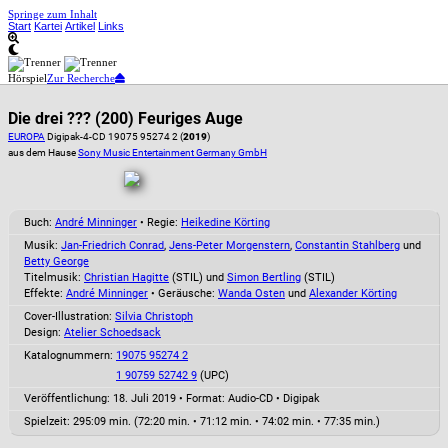
Springe zum Inhalt
Start
Kartei
Artikel
Links
Hörspiel
Zur Recherche
Die drei ??? (200) Feuriges Auge
EUROPA
Digipak-4-CD 19075 95274 2 (
2019
)
aus dem Hause
Sony Music Entertainment Germany GmbH
Buch:
André Minninger
• Regie:
Heikedine Körting
Musik:
Jan-Friedrich Conrad
,
Jens-Peter Morgenstern
,
Constantin Stahlberg
und
Betty George
Titelmusik:
Christian Hagitte
(STIL) und
Simon Bertling
(STIL)
Effekte:
André Minninger
• Geräusche:
Wanda Osten
und
Alexander Körting
Cover-Illustration:
Silvia Christoph
Design:
Atelier Schoedsack
Katalognummern:
19075 95274 2
1 90759 52742 9
(UPC)
Veröffentlichung: 18. Juli 2019
•
Format: Audio-CD • Digipak
Spielzeit:
295:09 min. (72:20 min. • 71:12 min. • 74:02 min. • 77:35 min.)