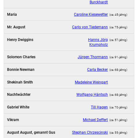
Burckhardt
Maria
Caroline Kiesewetter
(ca. 45‑jährig)
Mr. August
Carlo von Tiedemann
(ca. 75‑jährig)
Henry Dwiggins
Hanns Jörg
(ca. 57‑jährig)
Krumpholz
Solomon Charles
Jürgen Thormann
(ca. 91‑jährig)
Bonnie Newman
Carla Becker
(ca. 68‑jährig)
Shekinah Smith
Madeleine Weingart
Nachtwächter
Wolfgang Häntsch
(ca. 68‑jährig)
Gabriel White
Till Hagen
(ca. 70‑jährig)
Vikram
Michael Deffert
(ca. 51‑jährig)
August August, genannt Gus
Stephan Chrzescinski
(ca. 55‑jährig)