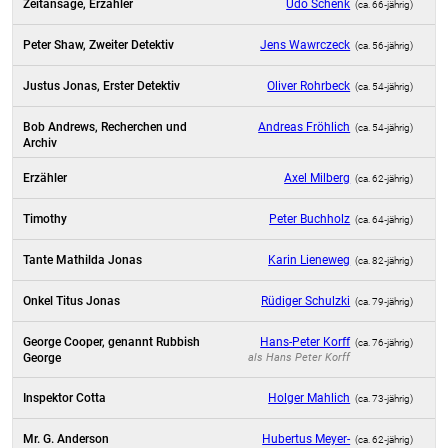
Zeitansage, Erzähler
Udo Schenk
(ca. 66‑jährig)
Peter Shaw, Zweiter Detektiv
Jens Wawrczeck
(ca. 56‑jährig)
Justus Jonas, Erster Detektiv
Oliver Rohrbeck
(ca. 54‑jährig)
Bob Andrews, Recherchen und
Andreas Fröhlich
(ca. 54‑jährig)
Archiv
Erzähler
Axel Milberg
(ca. 62‑jährig)
Timothy
Peter Buchholz
(ca. 64‑jährig)
Tante Mathilda Jonas
Karin Lieneweg
(ca. 82‑jährig)
Onkel Titus Jonas
Rüdiger Schulzki
(ca. 79‑jährig)
George Cooper, genannt Rubbish
Hans-Peter Korff
(ca. 76‑jährig)
George
als
Hans Peter Korff
Inspektor Cotta
Holger Mahlich
(ca. 73‑jährig)
Mr. G. Anderson
Hubertus Meyer-
(ca. 62‑jährig)