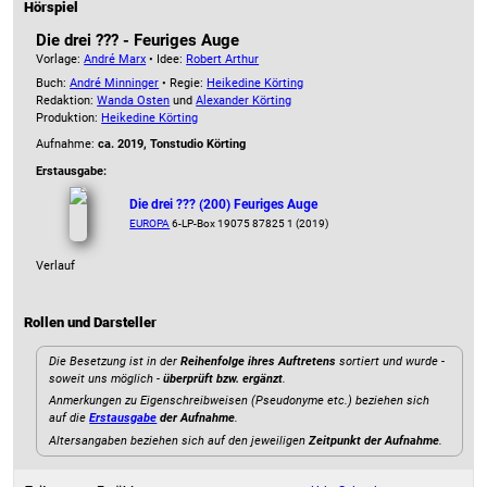
Hörspiel
Die drei ??? - Feuriges Auge
Vorlage:
André Marx
• Idee:
Robert Arthur
Buch:
André Minninger
• Regie:
Heikedine Körting
Redaktion:
Wanda Osten
und
Alexander Körting
Produktion:
Heikedine Körting
Aufnahme:
ca. 2019, Tonstudio Körting
Erstausgabe:
Die drei ??? (200) Feuriges Auge
EUROPA
6-LP-Box 19075 87825 1 (2019)
Verlauf
Rollen und Darsteller
Die Besetzung ist in der
Reihenfolge ihres Auftretens
sortiert und wurde -
soweit uns möglich -
überprüft bzw. ergänzt
.
Anmerkungen zu Eigenschreibweisen (Pseudonyme etc.) beziehen sich
auf die
Erstausgabe
der Aufnahme
.
Altersangaben beziehen sich auf den jeweiligen
Zeitpunkt der Aufnahme
.