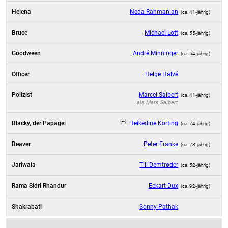
Helena
Neda Rahmanian
(ca. 41‑jährig)
Bruce
Michael Lott
(ca. 55‑jährig)
Goodween
André Minninger
(ca. 54‑jährig)
Officer
Helge Halvé
Polizist
Marcel Saibert
(ca. 41‑jährig)
als
Mars Saibert
(--)
Blacky, der Papagei
Heikedine Körting
(ca. 74‑jährig)
Beaver
Peter Franke
(ca. 78‑jährig)
Jariwala
Till Demtrøder
(ca. 52‑jährig)
Rama Sidri Rhandur
Eckart Dux
(ca. 92‑jährig)
Shakrabati
Sonny Pathak