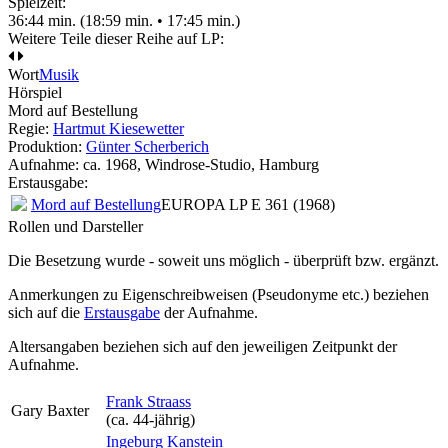
Spielzeit:
36:44 min. (18:59 min. • 17:45 min.)
Weitere Teile dieser Reihe auf LP:
Wort
Musik
Hörspiel
Mord auf Bestellung
Regie:
Hartmut Kiesewetter
Produktion:
Günter Scherberich
Aufnahme:
ca. 1968, Windrose-Studio, Hamburg
Erstausgabe:
Mord auf Bestellung
EUROPA LP E 361 (1968)
Rollen und Darsteller
Die Besetzung wurde - soweit uns möglich -
überprüft bzw. ergänzt
.
Anmerkungen zu Eigenschreibweisen (Pseudonyme etc.) beziehen
sich auf die
Erstausgabe
der Aufnahme
.
Altersangaben beziehen sich auf den jeweiligen
Zeitpunkt der
Aufnahme
.
Frank Straass
Gary Baxter
(ca. 44‑jährig)
Ingeburg Kanstein