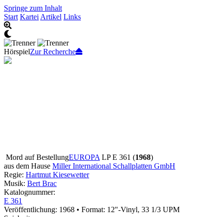
Springe zum Inhalt
Start
Kartei
Artikel
Links
Hörspiel
Zur Recherche
Mord auf Bestellung
EUROPA
LP E 361 (
1968
)
aus dem Hause
Miller International Schallplatten GmbH
Regie:
Hartmut Kiesewetter
Musik:
Bert Brac
Katalognummer:
E 361
Veröffentlichung: 1968
•
Format: 12"-Vinyl, 33 1/3 UPM