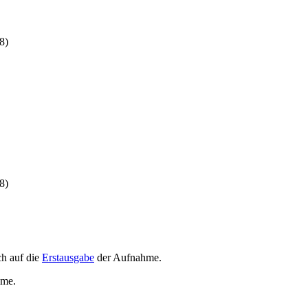
8)
8)
h auf die
Erstausgabe
der Aufnahme
.
hme
.