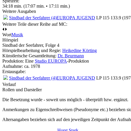
Spielzeit:
34:18 min. (17:07 min. • 17:11 min.)
Weitere Ausgaben
Sindbad der Seefahrer (4)
EUROPA JUGEND
LP 115 133.9 (197
Weitere Teile dieser Reihe auf MC:
Wort
Musik
Hörspiel
Sindbad der Seefahrer, Folge 4
Hörspielbearbeitung und Regie:
Heikedine Körting
Künstlerische Gesamtleitung:
Dr. Beurmann
Produktion: Eine
Studio EUROPA
-Produktion
Aufnahme:
ca. 1978
Erstausgabe:
Sindbad der Seefahrer (4)
EUROPA JUGEND
LP 115 133.9 (197
Verlauf
Rollen und Darsteller
Die Besetzung wurde - soweit uns möglich -
überprüft bzw. ergänzt
.
Anmerkungen zu Eigenschreibweisen (Pseudonyme etc.) beziehen sic
Altersangaben beziehen sich auf den jeweiligen
Zeitpunkt der Aufna
Horst Stark