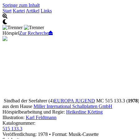
Springe zum Inhalt
Start
Kartei
Artikel
Links
Hörspiel
Zur Recherche
Sindbad der Seefahrer (4)
EUROPA JUGEND
MC 515 133.3 (
1978
aus dem Hause
Miller International Schallplatten GmbH
Hörspielbearbeitung und Regie:
Heikedine Körting
Illustration:
Karl Feldtmann
Katalognummer:
515 133.3
Veröffentlichung: 1978
•
Format: Musik-Cassette