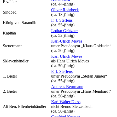
Erzähler
(ca. 44‑jährig)
Oliver Rohrbeck
Sindbad
(ca. 13‑jährig)
F.-J. Steffens
König von Sarandib
(ca. 55‑jährig)
Lothar Grützner
Kapitän
(ca. 52‑jährig)
Karl-Ulrich Meves
Steuermann
unter Pseudonym
„Klaus Goldstein“
(ca. 50‑jährig)
Karl-Ulrich Meves
Sklavenhändler
als
Hans Ulrich Meves
(ca. 50‑jährig)
F.-J. Steffens
1. Bieter
unter Pseudonym
„Stefan Jünger“
(ca. 55‑jährig)
Andreas Beurmann
2. Bieter
unter Pseudonym
„Hans Meinhardt“
(ca. 50‑jährig)
Karl Walter Diess
Ali Ben, Elfenbeinhändler
nicht
Benno Sterzenbach
(ca. 50‑jährig)
Gottfried Kramer