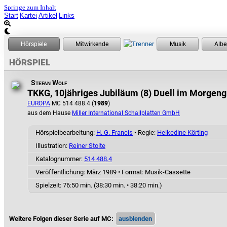
Springe zum Inhalt
Start
Kartei
Artikel
Links
HÖRSPIEL
Stefan Wolf
TKKG, 10jähriges Jubiläum (8) Duell im Morgeng
EUROPA
MC 514 488.4 (
1989
)
aus dem Hause
Miller International Schallplatten GmbH
Hörspielbearbeitung:
H. G. Francis
• Regie:
Heikedine Körting
Illustration:
Reiner Stolte
Katalognummer:
514 488.4
Veröffentlichung: März 1989
•
Format: Musik-Cassette
Spielzeit:
76:50 min. (38:30 min. • 38:20 min.)
Weitere Folgen dieser Serie auf MC: