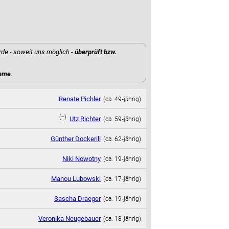
rde - soweit uns möglich -
überprüft bzw.
ahme
.
Renate Pichler
(ca. 49‑jährig)
(--)
Utz Richter
(ca. 59‑jährig)
Günther Dockerill
(ca. 62‑jährig)
Niki Nowotny
(ca. 19‑jährig)
Manou Lubowski
(ca. 17‑jährig)
Sascha Draeger
(ca. 19‑jährig)
Veronika Neugebauer
(ca. 18‑jährig)