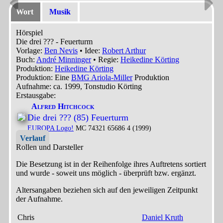
Wort
Musik
Hörspiel
Die drei ??? - Feuerturm
Vorlage:
Ben Nevis
• Idee:
Robert Arthur
Buch:
André Minninger
• Regie:
Heikedine Körting
Produktion:
Heikedine Körting
Produktion: Eine
BMG Ariola-Miller
Produktion
Aufnahme:
ca. 1999, Tonstudio Körting
Erstausgabe:
Alfred Hitchcock
Die drei ??? (85) Feuerturm
EUROPA Logo!
MC 74321 65686 4 (1999)
Verlauf
Rollen und Darsteller
Die Besetzung ist in der
Reihenfolge ihres Auftretens
sortiert
und wurde - soweit uns möglich -
überprüft bzw. ergänzt
.
Altersangaben beziehen sich auf den jeweiligen
Zeitpunkt
der Aufnahme
.
Chris
Daniel Kruth