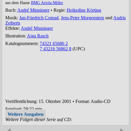
aus dem Hause
BMG Ariola-Miller
Buch:
André Minninger
• Regie:
Heikedine Körting
Musik:
Jan-Friedrich Conrad
,
Jens-Peter Morgenstern
und
Andris
Zeiberts
Effekte:
André Minninger
Illustration:
Aiga Rasch
Katalognummern:
74321 65686 2
7 43216 56862 8
(UPC)
Veröffentlichung: 15. Oktober 2001
•
Format: Audio-CD
Spielzeit:
59:22 min.
Weitere Ausgaben
Weitere Folgen dieser Serie auf CD: