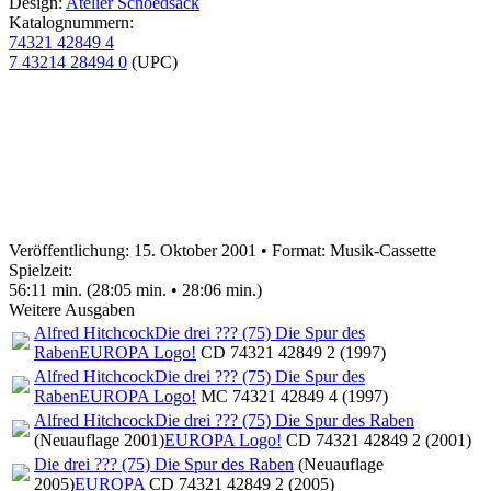
Design:
Atelier Schoedsack
Katalognummern:
74321 42849 4
7 43214 28494 0
(UPC)
Veröffentlichung: 15. Oktober 2001
•
Format: Musik-Cassette
Spielzeit:
56:11 min. (28:05 min. • 28:06 min.)
Weitere Ausgaben
Alfred Hitchcock
Die drei ??? (75) Die Spur des
Raben
EUROPA Logo!
CD 74321 42849 2 (1997)
Alfred Hitchcock
Die drei ??? (75) Die Spur des
Raben
EUROPA Logo!
MC 74321 42849 4 (1997)
Alfred Hitchcock
Die drei ??? (75) Die Spur des Raben
(Neuauflage 2001)
EUROPA Logo!
CD 74321 42849 2 (2001)
Die drei ??? (75) Die Spur des Raben
(Neuauflage
2005)
EUROPA
CD 74321 42849 2 (2005)