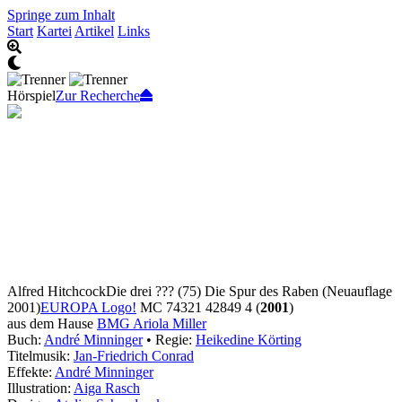
Springe zum Inhalt
Start
Kartei
Artikel
Links
Hörspiel
Zur Recherche
Alfred Hitchcock
Die drei ??? (75) Die Spur des Raben
(Neuauflage
2001)
EUROPA Logo!
MC 74321 42849 4 (
2001
)
aus dem Hause
BMG Ariola Miller
Buch:
André Minninger
• Regie:
Heikedine Körting
Titelmusik:
Jan-Friedrich Conrad
Effekte:
André Minninger
Illustration:
Aiga Rasch