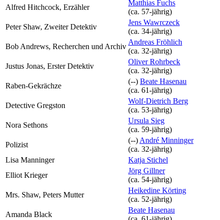
Matthias Fuchs
Alfred Hitchcock, Erzähler
(ca. 57‑jährig)
Jens Wawrczeck
Peter Shaw, Zweiter Detektiv
(ca. 34‑jährig)
Andreas Fröhlich
Bob Andrews, Recherchen und Archiv
(ca. 32‑jährig)
Oliver Rohrbeck
Justus Jonas, Erster Detektiv
(ca. 32‑jährig)
(--)
Beate Hasenau
Raben-Gekrächze
(ca. 61‑jährig)
Wolf-Dietrich Berg
Detective Gregston
(ca. 53‑jährig)
Ursula Sieg
Nora Sethons
(ca. 59‑jährig)
(--)
André Minninger
Polizist
(ca. 32‑jährig)
Lisa Manninger
Katja Stichel
Jörg Gillner
Elliot Krieger
(ca. 54‑jährig)
Heikedine Körting
Mrs. Shaw, Peters Mutter
(ca. 52‑jährig)
Beate Hasenau
Amanda Black
(ca. 61‑jährig)