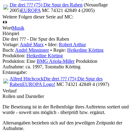
Die drei ??? (75) Die Spur des Raben
(Neuauflage
2005)
EUROPA
MC 74321 42849 4 (2005)
Weitere Folgen dieser Serie auf MC:
Wort
Musik
Hörspiel
Die drei ??? - Die Spur des Raben
Vorlage:
André Marx
• Idee:
Robert Arthur
Buch:
André Minninger
• Regie:
Heikedine Körting
Produktion:
Heikedine Körting
Produktion: Eine
BMG Ariola-Miller
Produktion
Aufnahme:
ca. 1997, Tonstudio Körting
Erstausgabe:
Alfred Hitchcock
Die drei ??? (75) Die Spur des
Raben
EUROPA Logo!
MC 74321 42849 4 (1997)
Verlauf
Rollen und Darsteller
Die Besetzung ist in der
Reihenfolge ihres Auftretens
sortiert und
wurde - soweit uns möglich -
überprüft bzw. ergänzt
.
Altersangaben beziehen sich auf den jeweiligen
Zeitpunkt der
Aufnahme
.