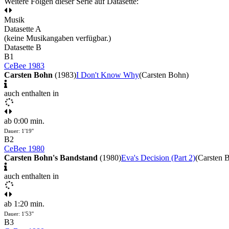
Weitere Folgen dieser Serie auf Datasette:
Musik
Datasette A
(keine Musikangaben verfügbar.)
Datasette B
B1
CeBee 1983
Carsten Bohn
(1983)
I Don't Know Why
(Carsten Bohn)
auch enthalten in
ab 0:00 min.
Dauer: 1'19''
B2
CeBee 1980
Carsten Bohn's Bandstand
(1980)
Eva's Decision (Part 2)
(Carsten 
auch enthalten in
ab 1:20 min.
Dauer: 1'53''
B3