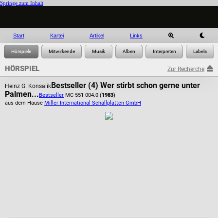
Springe zum Inhalt
Start
Kartei
Artikel
Links
HÖRSPIEL
Zur Recherche
Bestseller (4) Wer stirbt schon gerne unter
Heinz G. Konsalik
Palmen...
Bestseller
MC 551 004.0 (
1983
)
aus dem Hause
Miller International Schallplatten GmbH