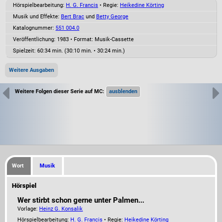
Hörspielbearbeitung:
H. G. Francis
• Regie:
Heikedine Körting
Musik und Effekte:
Bert Brac
und
Betty George
Katalognummer:
551 004.0
Veröffentlichung: 1983
•
Format: Musik-Cassette
Spielzeit:
60:34 min. (30:10 min. • 30:24 min.)
Weitere Ausgaben
Weitere Folgen dieser Serie auf MC:
Wort
Musik
Hörspiel
Wer stirbt schon gerne unter Palmen...
Vorlage:
Heinz G. Konsalik
Hörspielbearbeitung:
H. G. Francis
• Regie:
Heikedine Körting