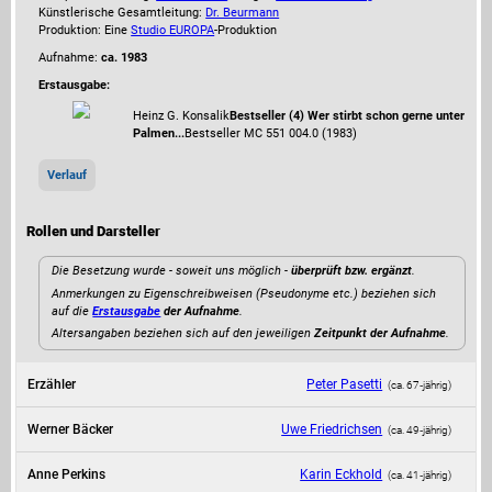
Künstlerische Gesamtleitung:
Dr. Beurmann
Produktion: Eine
Studio EUROPA
-Produktion
Aufnahme:
ca. 1983
Erstausgabe:
Heinz G. Konsalik
Bestseller (4) Wer stirbt schon gerne unter
Palmen...
Bestseller MC 551 004.0 (1983)
Verlauf
Rollen und Darsteller
Die Besetzung wurde - soweit uns möglich -
überprüft bzw. ergänzt
.
Anmerkungen zu Eigenschreibweisen (Pseudonyme etc.) beziehen sich
auf die
Erstausgabe
der Aufnahme
.
Altersangaben beziehen sich auf den jeweiligen
Zeitpunkt der Aufnahme
.
Erzähler
Peter Pasetti
(ca. 67‑jährig)
Werner Bäcker
Uwe Friedrichsen
(ca. 49‑jährig)
Anne Perkins
Karin Eckhold
(ca. 41‑jährig)