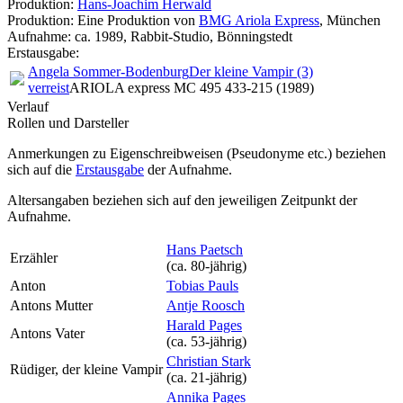
Produktion:
Hans-Joachim Herwald
Produktion: Eine Produktion von
BMG Ariola Express
, München
Aufnahme:
ca. 1989, Rabbit-Studio, Bönningstedt
Erstausgabe:
Angela Sommer-Bodenburg
Der kleine Vampir (3)
verreist
ARIOLA express MC 495 433-215 (1989)
Verlauf
Rollen und Darsteller
Anmerkungen zu Eigenschreibweisen (Pseudonyme etc.) beziehen
sich auf die
Erstausgabe
der Aufnahme
.
Altersangaben beziehen sich auf den jeweiligen
Zeitpunkt der
Aufnahme
.
Hans Paetsch
Erzähler
(ca. 80‑jährig)
Anton
Tobias Pauls
Antons Mutter
Antje Roosch
Harald Pages
Antons Vater
(ca. 53‑jährig)
Christian Stark
Rüdiger, der kleine Vampir
(ca. 21‑jährig)
Annika Pages