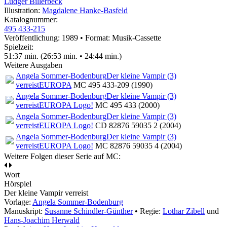
Ludger Billerbeck
Illustration:
Magdalene Hanke-Basfeld
Katalognummer:
495 433-215
Veröffentlichung: 1989
•
Format: Musik-Cassette
Spielzeit:
51:37 min. (26:53 min. • 24:44 min.)
Weitere Ausgaben
Angela Sommer-Bodenburg
Der kleine Vampir (3)
verreist
EUROPA
MC 495 433-209 (1990)
Angela Sommer-Bodenburg
Der kleine Vampir (3)
verreist
EUROPA Logo!
MC 495 433 (2000)
Angela Sommer-Bodenburg
Der kleine Vampir (3)
verreist
EUROPA Logo!
CD 82876 59035 2 (2004)
Angela Sommer-Bodenburg
Der kleine Vampir (3)
verreist
EUROPA Logo!
MC 82876 59035 4 (2004)
Weitere Folgen dieser Serie auf MC:
Wort
Hörspiel
Der kleine Vampir verreist
Vorlage:
Angela Sommer-Bodenburg
Manuskript:
Susanne Schindler-Günther
• Regie:
Lothar Zibell
und
Hans-Joachim Herwald