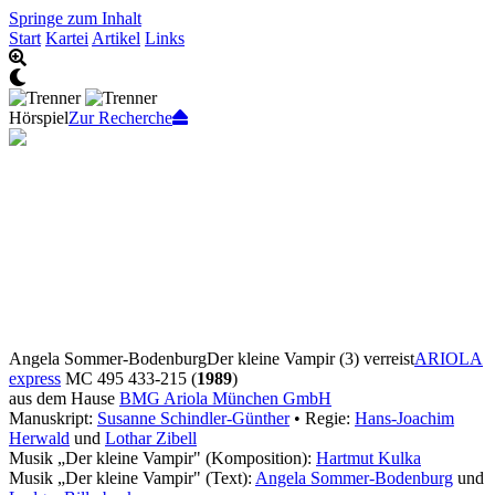
Springe zum Inhalt
Start
Kartei
Artikel
Links
Hörspiel
Zur Recherche
Angela Sommer-Bodenburg
Der kleine Vampir (3) verreist
ARIOLA
express
MC 495 433-215 (
1989
)
aus dem Hause
BMG Ariola München GmbH
Manuskript:
Susanne Schindler-Günther
• Regie:
Hans-Joachim
Herwald
und
Lothar Zibell
Musik „Der kleine Vampir" (Komposition):
Hartmut Kulka
Musik „Der kleine Vampir" (Text):
Angela Sommer-Bodenburg
und