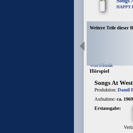
Songs 
HAPPY 
Weitere Teile dieser 
Wort
Musik
Hörspiel
Songs At West
Produktion:
Damil 
Aufnahme:
ca. 196
Erstausgabe:
Verl