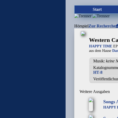
Start
Hörspiel
Zur Recherche
Western Ca
HAPPY TIME
EP
aus dem Hause
Da
Musik:
keine 
Katalognumm
HT-8
Veröffentlichu
Weitere Ausgaben
Songs 
HAPPY 