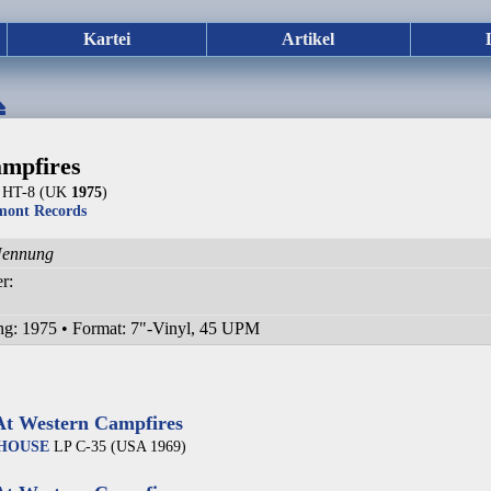
Kartei
Artikel
mpfires
 HT-8 (UK
1975
)
mont Records
Nennung
er:
ng: 1975
•
Format: 7"-Vinyl, 45 UPM
At Western Campfires
HOUSE
LP C-35 (USA 1969)