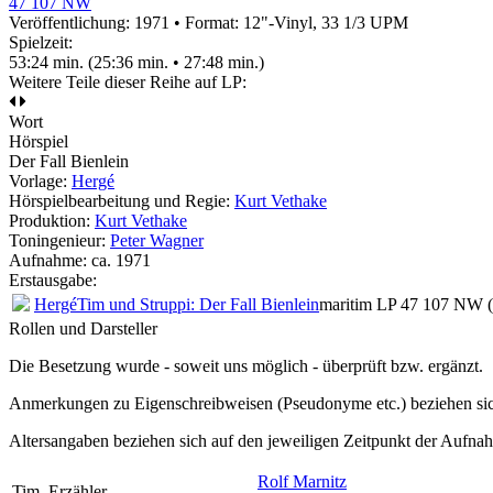
47 107 NW
Veröffentlichung: 1971
•
Format: 12"-Vinyl, 33 1/3 UPM
Spielzeit:
53:24 min. (25:36 min. • 27:48 min.)
Weitere Teile dieser Reihe auf LP:
Wort
Hörspiel
Der Fall Bienlein
Vorlage:
Hergé
Hörspielbearbeitung und Regie:
Kurt Vethake
Produktion:
Kurt Vethake
Toningenieur:
Peter Wagner
Aufnahme:
ca. 1971
Erstausgabe:
Hergé
Tim und Struppi: Der Fall Bienlein
maritim LP 47 107 NW 
Rollen und Darsteller
Die Besetzung wurde - soweit uns möglich -
überprüft bzw. ergänzt
.
Anmerkungen zu Eigenschreibweisen (Pseudonyme etc.) beziehen sic
Altersangaben beziehen sich auf den jeweiligen
Zeitpunkt der Aufna
Rolf Marnitz
Tim, Erzähler