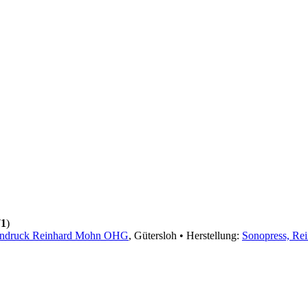
71
)
ndruck Reinhard Mohn OHG
, Gütersloh • Herstellung:
Sonopress, R