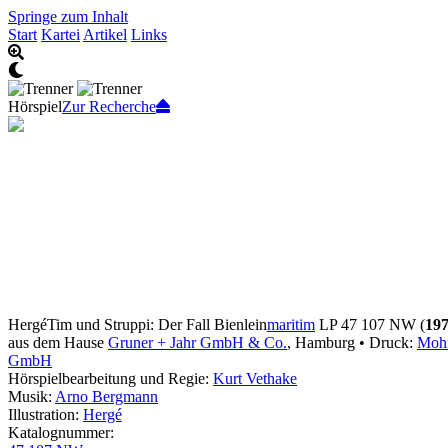
Springe zum Inhalt
Start
Kartei
Artikel
Links
Hörspiel
Zur Recherche
Hergé
Tim und Struppi: Der Fall Bienlein
maritim
LP 47 107 NW (
19
aus dem Hause
Gruner + Jahr GmbH & Co.
, Hamburg • Druck:
Moh
GmbH
Hörspielbearbeitung und Regie:
Kurt Vethake
Musik:
Arno Bergmann
Illustration:
Hergé
Katalognummer: