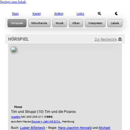
Springe zum Inhalt
Start
Kartei
Artikel
Links
HÖRSPIEL
Zur Recherche
Hergé
Tim und Struppi (10) Tim und die Picaros
maritim
MC 495 209-211 (
1984
)
aus dem Hause
Gruner + Jahr AG & Co.
, Hamburg
Buch:
Ludger Billerbeck
• Regie:
Hans-Joachim Herwald
und
Michael