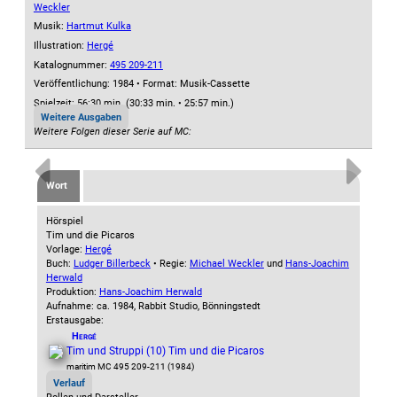
Weckler
Musik:
Hartmut Kulka
Illustration:
Hergé
Katalognummer:
495 209-211
Veröffentlichung: 1984
•
Format: Musik-Cassette
Spielzeit:
56:30 min. (30:33 min. • 25:57 min.)
Weitere Ausgaben
Weitere Folgen dieser Serie auf MC:
Wort
Hörspiel
Tim und die Picaros
Vorlage:
Hergé
Buch:
Ludger Billerbeck
• Regie:
Michael Weckler
und
Hans-Joachim
Herwald
Produktion:
Hans-Joachim Herwald
Aufnahme:
ca. 1984, Rabbit Studio, Bönningstedt
Erstausgabe:
Hergé
Tim und Struppi (10) Tim und die Picaros
maritim MC 495 209-211 (1984)
Verlauf