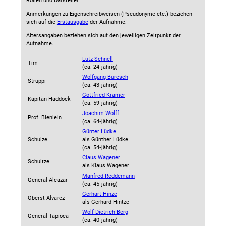
Rollen und Darsteller
Anmerkungen zu Eigenschreibweisen (Pseudonyme etc.) beziehen
sich auf die
Erstausgabe
der Aufnahme
.
Altersangaben beziehen sich auf den jeweiligen
Zeitpunkt der
Aufnahme
.
Lutz Schnell
Tim
(ca. 24‑jährig)
Wolfgang Buresch
Struppi
(ca. 43‑jährig)
Gottfried Kramer
Kapitän Haddock
(ca. 59‑jährig)
Joachim Wolff
Prof. Bienlein
(ca. 64‑jährig)
Günter Lüdke
Schulze
als
Günther Lüdke
(ca. 54‑jährig)
Claus Wagener
Schultze
als
Klaus Wagener
Manfred Reddemann
General Alcazar
(ca. 45‑jährig)
Gerhart Hinze
Oberst Alvarez
als
Gerhard Hintze
Wolf-Dietrich Berg
General Tapioca
(ca. 40‑jährig)