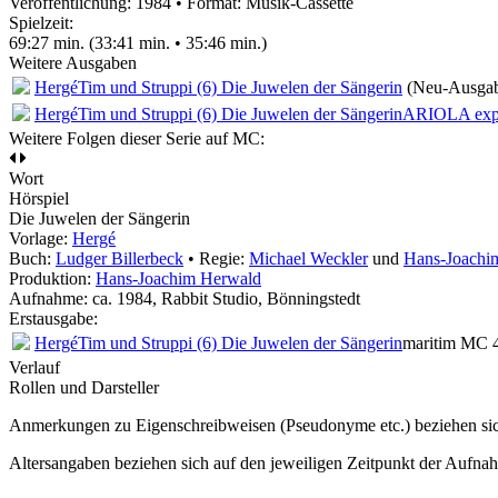
Veröffentlichung: 1984
•
Format: Musik-Cassette
Spielzeit:
69:27 min. (33:41 min. • 35:46 min.)
Weitere Ausgaben
Hergé
Tim und Struppi (6) Die Juwelen der Sängerin
(Neu-Ausga
Hergé
Tim und Struppi (6) Die Juwelen der Sängerin
ARIOLA exp
Weitere Folgen dieser Serie auf MC:
Wort
Hörspiel
Die Juwelen der Sängerin
Vorlage:
Hergé
Buch:
Ludger Billerbeck
• Regie:
Michael Weckler
und
Hans-Joachi
Produktion:
Hans-Joachim Herwald
Aufnahme:
ca. 1984, Rabbit Studio, Bönningstedt
Erstausgabe:
Hergé
Tim und Struppi (6) Die Juwelen der Sängerin
maritim MC 4
Verlauf
Rollen und Darsteller
Anmerkungen zu Eigenschreibweisen (Pseudonyme etc.) beziehen sic
Altersangaben beziehen sich auf den jeweiligen
Zeitpunkt der Aufna