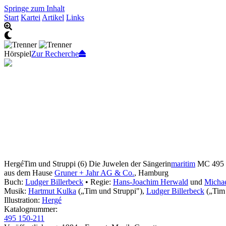
Springe zum Inhalt
Start
Kartei
Artikel
Links
Hörspiel
Zur Recherche
Hergé
Tim und Struppi (6) Die Juwelen der Sängerin
maritim
MC 495 1
aus dem Hause
Gruner + Jahr AG & Co.
, Hamburg
Buch:
Ludger Billerbeck
• Regie:
Hans-Joachim Herwald
und
Michae
Musik:
Hartmut Kulka
(„Tim und Struppi"),
Ludger Billerbeck
(„Tim 
Illustration:
Hergé
Katalognummer:
495 150-211