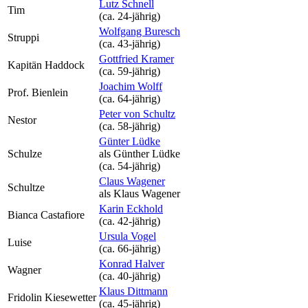
Lutz Schnell
Tim
(ca. 24‑jährig)
Wolfgang Buresch
Struppi
(ca. 43‑jährig)
Gottfried Kramer
Kapitän Haddock
(ca. 59‑jährig)
Joachim Wolff
Prof. Bienlein
(ca. 64‑jährig)
Peter von Schultz
Nestor
(ca. 58‑jährig)
Günter Lüdke
Schulze
als
Günther Lüdke
(ca. 54‑jährig)
Claus Wagener
Schultze
als
Klaus Wagener
Karin Eckhold
Bianca Castafiore
(ca. 42‑jährig)
Ursula Vogel
Luise
(ca. 66‑jährig)
Konrad Halver
Wagner
(ca. 40‑jährig)
Klaus Dittmann
Fridolin Kiesewetter
(ca. 45‑jährig)