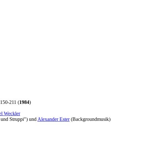
50-211 (
1984
)
l Weckler
und Struppi") und
Alexander Ester
(Backgroundmusik)