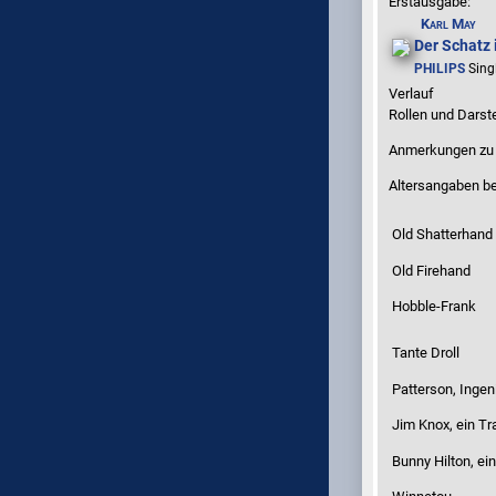
Erstausgabe:
Karl May
Der Schatz 
PHILIPS
Sing
Verlauf
Rollen und Darste
Anmerkungen zu 
Altersangaben be
Old Shatterhand
Old Firehand
Hobble-Frank
Tante Droll
Patterson, Ingen
Jim Knox, ein T
Bunny Hilton, ei