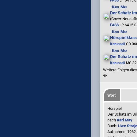
FASS
LP 6415 0
Karl May
Der Schatz im
(Cover-Neuaufl
FASS
LP 6415 0
Karl May
Hörspielklass
Karussell
CD 060
Karl May
Der Schatz im
Karussell
MC 82
Weitere Folgen dies
Wort
Hörspiel
Der Schatz im Si
nach
Karl May
Buch:
Uwe Storj
Aufnahme:
1962