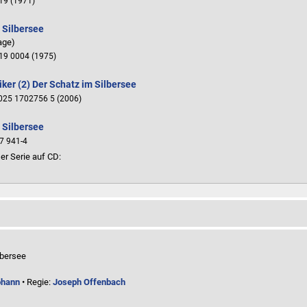
19 (1971)
 Silbersee
age)
19 0004 (1975)
iker (2) Der Schatz im Silbersee
25 1702756 5 (2006)
 Silbersee
7 941-4
er Serie auf CD:
lbersee
ohann
• Regie:
Joseph Offenbach