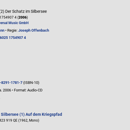
(2) Der Schatz im Silbersee
1754907 4 (
2006
)
versal Music GmbH
ann
• Regie:
Joseph Offenbach
6025 1754907 4
-8291-1781-7
(ISBN-10)
a. 2006
•
Format: Audio-CD
.
 Silbersee (1) Auf dem Kriegspfad
423 919 QE (1962, Mono)