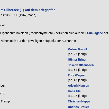
im Silbersee (1) Auf dem Kriegspfad
le 423 919 QE (1962, Mono)
ller
Eigenschreibweisen (Pseudonyme etc.) beziehen sich auf die
Erstausgabe
der
ziehen sich auf den jeweiligen
Zeitpunkt der Aufnahme
.
Volker Brandt
(ca. 27‑jährig)
Günter Briner
Joseph Offenbach
(ca. 58‑jährig)
Fritz Wagner
(ca. 47‑jährig)
ieur
Adolph Hansen
Hans Irle
ramp
(ca. 37‑jährig)
n Tramp
Christian Heppe
Charles Brauer