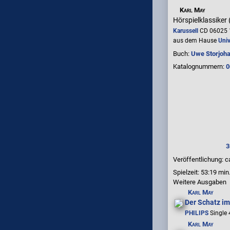
Karl May
Hörspielklassiker 
Karussell
CD 06025 
aus dem Hause
Uni
Buch:
Uwe Storjoh
Katalognummern:
0
3
Veröffentlichung: c
Spielzeit:
53:19 min
Weitere Ausgaben
Karl May
Der Schatz im
PHILIPS
Single 
Karl May