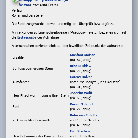
fontana
LP 9294 055 (1975)
Verlauf
Rollen und Darsteller
Die Besetzung wurde - soweit uns möglich -
überprüft bzw. ergänzt
.
Anmerkungen zu Eigenschreibweisen (Pseudonyme etc.) beziehen sich auf
die
Erstausgabe
der Aufnahme
.
Altersangaben beziehen sich auf den jeweiligen
Zeitpunkt der Aufnahme
.
Manfred Steffen
Erzähler
(ca. 59‑jährig)
Brita Subklew
Schlupp vom grünen Stern
(ca. 27‑jährig)
Konrad Halver
Autofahrer
unter Pseudonym
„Jens Kersten“
(ca. 31‑jährig)
Joachim Wolff
Herr Ritschwumm vom grünen Stern
(ca. 55‑jährig)
Rainer Schmitt
Beni
(ca. 27‑jährig)
Peter von Schultz
Zirkusdirektor Lominotti
als
Peter v. Schultz
(ca. 49‑jährig)
F.-J. Steffens
Herr Schumann, der Bauchredner
als
F. J. Steffens