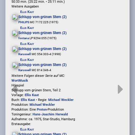
50:33 min. (25:22 min. • 25:11 min.)
Weitere Ausgaben
Ellis Kaut
Schlupp vom grünen Stern (2)
PHILIPS
MC 7172 225 (1975)
Ellis Kaut
Schlupp vom grünen Stern (2)
fontana
LP 9294 055 (1975)
Ellis Kaut
Schlupp vom grünen Stern (2)
Karussell
MC 554 303-4 (1998)
Ellis Kaut
Schlupp vom grünen Stern (2)
Karussell
MC 814 346-4
Weitere Folgen dieser Serie auf MC:
Wort
Musik
Hörspiel
Schlupp vom grünen Stern, Teil 2
Vorlage:
Ellis Kaut
Buch:
Ellis Kaut
• Regie:
Michael Weckler
Produktion:
Michael Weckler
Produktion: Eine
Proton
-Produktion
Toningenieur:
Hans-Joachim Herwald
Aufnahme:
ca. 1975, Star-Studio, Hamburg
Erstausgabe:
Ellis Kaut
Schlupp vom grünen Stern (2)