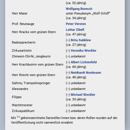
(ca. 52‑jährig)
Wolfgang Buresch
Herr Maier
unter Pseudonym
„Wolf Orloff“
(ca. 34‑jährig)
Prof. Neunauge
Peter Versten
Lothar Zibell
Herr Rracks vom grünen Stern
(ca. 47‑jährig)
(--)
Brita Subklew
Radiosprecherin
(ca. 27‑jährig)
Zirkusartistin
(--)
Veronika Weckler
Chinesin Chi-Ni, Jongleurin
(--)
unbekannt
(--)
Albert Lichtenfeld
Herr Krachbumm vom grünen Stern
(ca. 60‑jährig)
(--)
Neidhardt Nordmann
Herr Rrecht vom grünen Stern
(ca. 40‑jährig)
Saltino, Trampolinspringer
(--)
unbekannt
Alessandro
(--)
unbekannt
(--)
Michael Weckler
Filippo
(ca. 33‑jährig)
Wachtmeister
(--)
unbekannt
Zirkuspublikum
(--)
unbekannt
(--)
Mit
gekennzeichnete Darsteller/innen bzw. deren Rollen wurden auf der
Veröffentlichung nicht namentlich erwähnt.