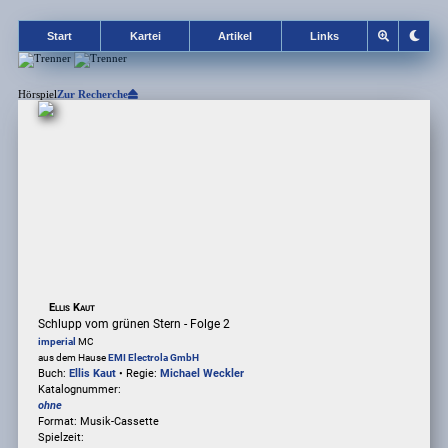
Start
Kartei
Artikel
Links
Hörspiel
Zur Recherche
Ellis Kaut
Schlupp vom grünen Stern - Folge 2
imperial
MC
aus dem Hause
EMI Electrola GmbH
Buch:
Ellis Kaut
• Regie:
Michael Weckler
Katalognummer:
ohne
Format: Musik-Cassette
Spielzeit: