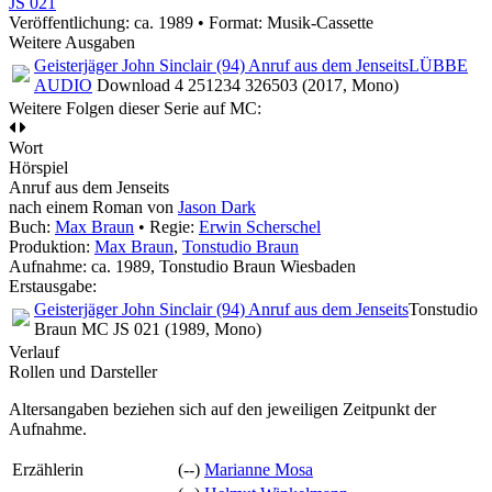
JS 021
Veröffentlichung: ca. 1989
•
Format: Musik-Cassette
Weitere Ausgaben
Geisterjäger John Sinclair (94) Anruf aus dem Jenseits
LÜBBE
AUDIO
Download 4 251234 326503 (2017, Mono)
Weitere Folgen dieser Serie auf MC:
Wort
Hörspiel
Anruf aus dem Jenseits
nach einem Roman von
Jason Dark
Buch:
Max Braun
• Regie:
Erwin Scherschel
Produktion:
Max Braun
,
Tonstudio Braun
Aufnahme:
ca. 1989, Tonstudio Braun Wiesbaden
Erstausgabe:
Geisterjäger John Sinclair (94) Anruf aus dem Jenseits
Tonstudio
Braun MC JS 021 (1989, Mono)
Verlauf
Rollen und Darsteller
Altersangaben beziehen sich auf den jeweiligen
Zeitpunkt der
Aufnahme
.
Erzählerin
(--)
Marianne Mosa