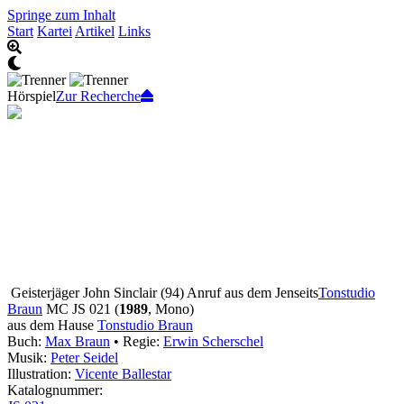
Springe zum Inhalt
Start
Kartei
Artikel
Links
Hörspiel
Zur Recherche
Geisterjäger John Sinclair (94) Anruf aus dem Jenseits
Tonstudio
Braun
MC JS 021 (
1989
, Mono)
aus dem Hause
Tonstudio Braun
Buch:
Max Braun
• Regie:
Erwin Scherschel
Musik:
Peter Seidel
Illustration:
Vicente Ballestar
Katalognummer: