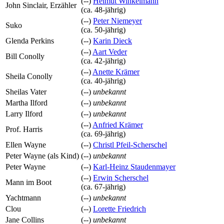
(--)
Helmut Winkelmann
John Sinclair, Erzähler
(ca. 48‑jährig)
(--)
Peter Niemeyer
Suko
(ca. 50‑jährig)
Glenda Perkins
(--)
Karin Dieck
(--)
Aart Veder
Bill Conolly
(ca. 42‑jährig)
(--)
Anette Krämer
Sheila Conolly
(ca. 40‑jährig)
Sheilas Vater
(--)
unbekannt
Martha Ilford
(--)
unbekannt
Larry Ilford
(--)
unbekannt
(--)
Anfried Krämer
Prof. Harris
(ca. 69‑jährig)
Ellen Wayne
(--)
Christl Pfeil-Scherschel
Peter Wayne (als Kind)
(--)
unbekannt
Peter Wayne
(--)
Karl-Heinz Staudenmayer
(--)
Erwin Scherschel
Mann im Boot
(ca. 67‑jährig)
Yachtmann
(--)
unbekannt
Clou
(--)
Lorette Friedrich
Jane Collins
(--)
unbekannt