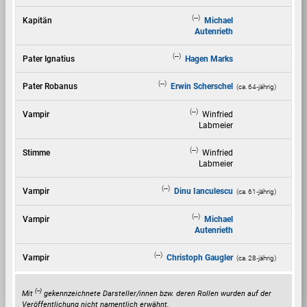
(--)
Kapitän
Michael
Autenrieth
(--)
Pater Ignatius
Hagen Marks
(--)
Pater Robanus
Erwin Scherschel
(ca. 64‑jährig)
(--)
Vampir
Winfried
Labmeier
(--)
Stimme
Winfried
Labmeier
(--)
Vampir
Dinu Ianculescu
(ca. 61‑jährig)
(--)
Vampir
Michael
Autenrieth
(--)
Vampir
Christoph Gaugler
(ca. 28‑jährig)
(--)
Mit
gekennzeichnete Darsteller/innen bzw. deren Rollen wurden auf der
Veröffentlichung nicht namentlich erwähnt.