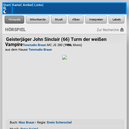
Start
Kartei
Artikel
Links
HÖRSPIEL
Zur Recherche
Geisterjäger John Sinclair (66) Turm der weißen
Vampire
Tonstudio Braun
MC JS 280 (
1986
, Mono)
aus dem Hause
Tonstudio Braun
Buch:
Max Braun
• Regie:
Erwin Scherschel