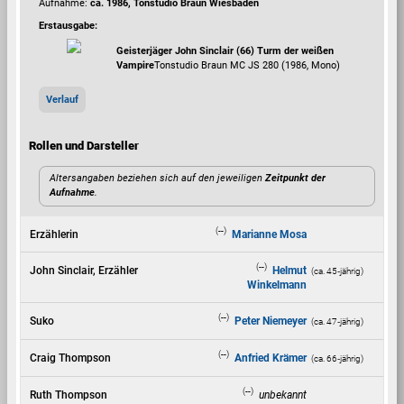
Aufnahme:
ca. 1986, Tonstudio Braun Wiesbaden
Erstausgabe:
Geisterjäger John Sinclair (66) Turm der weißen
Vampire
Tonstudio Braun MC JS 280 (1986, Mono)
Verlauf
Rollen und Darsteller
Altersangaben beziehen sich auf den jeweiligen
Zeitpunkt der
Aufnahme
.
(--)
Erzählerin
Marianne Mosa
(--)
John Sinclair, Erzähler
Helmut
(ca. 45‑jährig)
Winkelmann
(--)
Suko
Peter Niemeyer
(ca. 47‑jährig)
(--)
Craig Thompson
Anfried Krämer
(ca. 66‑jährig)
(--)
Ruth Thompson
unbekannt