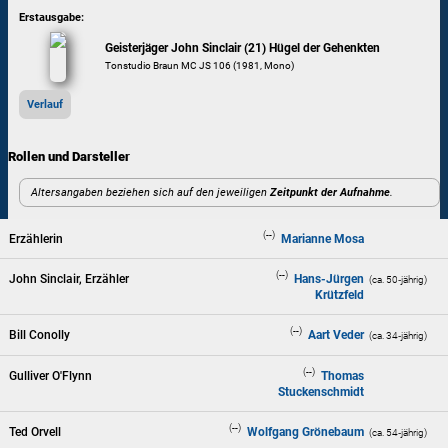
Erstausgabe:
Geisterjäger John Sinclair (21) Hügel der Gehenkten
Tonstudio Braun MC JS 106 (1981, Mono)
Verlauf
Rollen und Darsteller
Altersangaben beziehen sich auf den jeweiligen
Zeitpunkt der Aufnahme
.
(--)
Erzählerin
Marianne Mosa
(--)
John Sinclair, Erzähler
Hans-Jürgen
(ca. 50‑jährig)
Krützfeld
(--)
Bill Conolly
Aart Veder
(ca. 34‑jährig)
(--)
Gulliver O'Flynn
Thomas
Stuckenschmidt
(--)
Ted Orvell
Wolfgang Grönebaum
(ca. 54‑jährig)