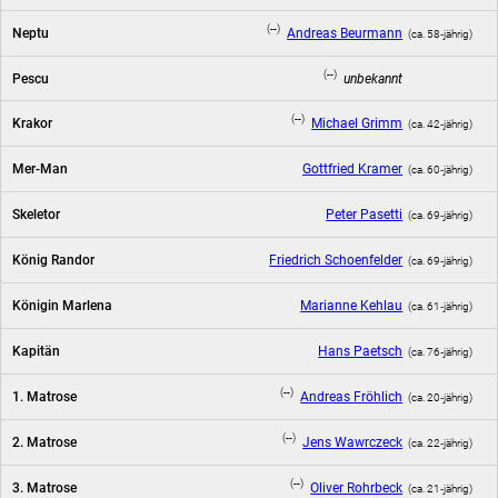
(--)
Neptu
Andreas Beurmann
(ca. 58‑jährig)
(--)
Pescu
unbekannt
(--)
Krakor
Michael Grimm
(ca. 42‑jährig)
Mer-Man
Gottfried Kramer
(ca. 60‑jährig)
Skeletor
Peter Pasetti
(ca. 69‑jährig)
König Randor
Friedrich Schoenfelder
(ca. 69‑jährig)
Königin Marlena
Marianne Kehlau
(ca. 61‑jährig)
Kapitän
Hans Paetsch
(ca. 76‑jährig)
(--)
1. Matrose
Andreas Fröhlich
(ca. 20‑jährig)
(--)
2. Matrose
Jens Wawrczeck
(ca. 22‑jährig)
(--)
3. Matrose
Oliver Rohrbeck
(ca. 21‑jährig)