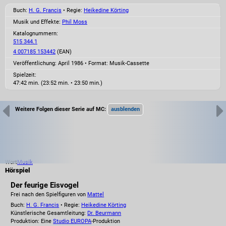
Buch:
H. G. Francis
• Regie:
Heikedine Körting
Musik und Effekte:
Phil Moss
Katalognummern:
515 344.1
4 007185 153442
(EAN)
Veröffentlichung: April 1986
•
Format: Musik-Cassette
Spielzeit:
47:42 min. (23:52 min. • 23:50 min.)
Weitere Folgen dieser Serie auf MC:
Wort
Musik
Hörspiel
Der feurige Eisvogel
Frei nach den Spielfiguren von
Mattel
Buch:
H. G. Francis
• Regie:
Heikedine Körting
Künstlerische Gesamtleitung:
Dr. Beurmann
Produktion: Eine
Studio EUROPA
-Produktion