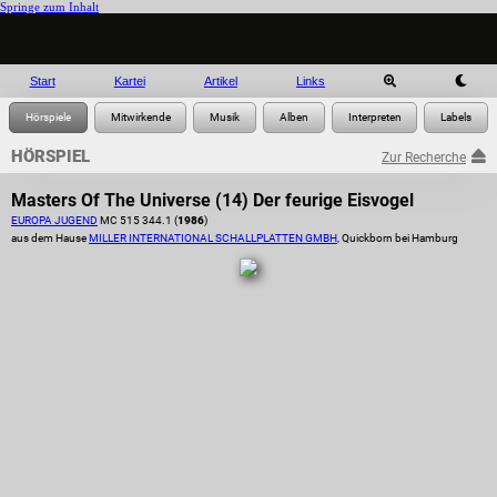
Springe zum Inhalt
Start
Kartei
Artikel
Links
HÖRSPIEL
Zur Recherche
Masters Of The Universe (14) Der feurige Eisvogel
EUROPA JUGEND
MC 515 344.1 (
1986
)
aus dem Hause
MILLER INTERNATIONAL SCHALLPLATTEN GMBH
, Quickborn bei Hamburg