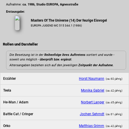
Aufnahme:
ca. 1986, Studio EUROPA, Agnesstraße
Erstausgabe:
Masters Of The Universe (14) Der feurige Eisvogel
EUROPA JUGEND MC 515 344.1 (1986)
Rollen und Darsteller
Die Besetzung ist in der
Reihenfolge ihres Auftretens
sortiert und wurde -
soweit uns möglich -
überprüft bzw. ergänzt
.
Altersangaben beziehen sich auf den jeweiligen
Zeitpunkt der Aufnahme
.
Erzähler
Horst Naumann
(ca. 60‑jährig)
Teela
Monika Gabriel
(ca. 42‑jährig)
He-Man / Adam
Norbert Langer
(ca. 45‑jährig)
Battle Cat / Cringer
Jochen Sehrndt
(ca. 61‑jährig)
Orko
Matthias Grimm
(ca. 42‑jährig)