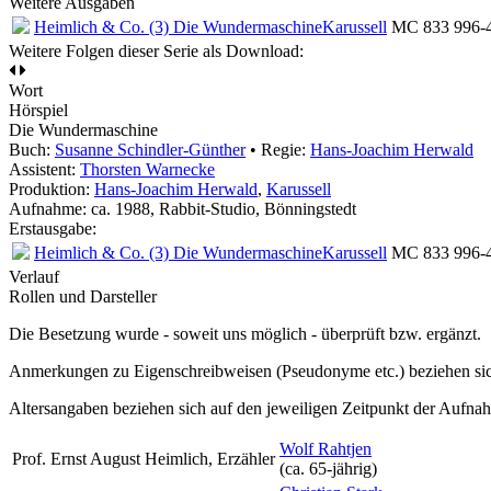
Weitere Ausgaben
Heimlich & Co. (3) Die Wundermaschine
Karussell
MC 833 996-4
Weitere Folgen dieser Serie als Download:
Wort
Hörspiel
Die Wundermaschine
Buch:
Susanne Schindler-Günther
• Regie:
Hans-Joachim Herwald
Assistent:
Thorsten Warnecke
Produktion:
Hans-Joachim Herwald
,
Karussell
Aufnahme:
ca. 1988, Rabbit-Studio, Bönningstedt
Erstausgabe:
Heimlich & Co. (3) Die Wundermaschine
Karussell
MC 833 996-4
Verlauf
Rollen und Darsteller
Die Besetzung wurde - soweit uns möglich -
überprüft bzw. ergänzt
.
Anmerkungen zu Eigenschreibweisen (Pseudonyme etc.) beziehen sic
Altersangaben beziehen sich auf den jeweiligen
Zeitpunkt der Aufna
Wolf Rahtjen
Prof. Ernst August Heimlich, Erzähler
(ca. 65‑jährig)