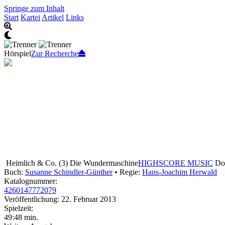
Springe zum Inhalt
Start
Kartei
Artikel
Links
Hörspiel
Zur Recherche
Heimlich & Co. (3) Die Wundermaschine
HIGHSCORE MUSIC
Dow
Buch:
Susanne Schindler-Günther
• Regie:
Hans-Joachim Herwald
Katalognummer:
4260147772079
Veröffentlichung: 22. Februar 2013
Spielzeit:
49:48 min.