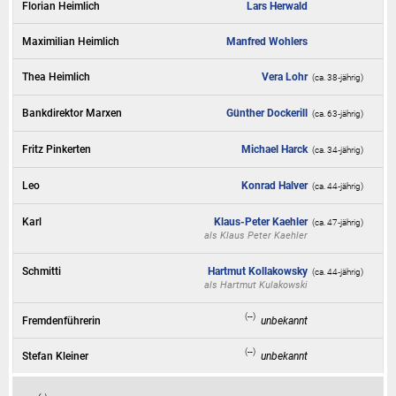
Florian Heimlich
Lars Herwald
Maximilian Heimlich
Manfred Wohlers
Thea Heimlich
Vera Lohr
(ca. 38‑jährig)
Bankdirektor Marxen
Günther Dockerill
(ca. 63‑jährig)
Fritz Pinkerten
Michael Harck
(ca. 34‑jährig)
Leo
Konrad Halver
(ca. 44‑jährig)
Karl
Klaus-Peter Kaehler
(ca. 47‑jährig)
als
Klaus Peter Kaehler
Schmitti
Hartmut Kollakowsky
(ca. 44‑jährig)
als
Hartmut Kulakowski
(--)
Fremdenführerin
unbekannt
(--)
Stefan Kleiner
unbekannt