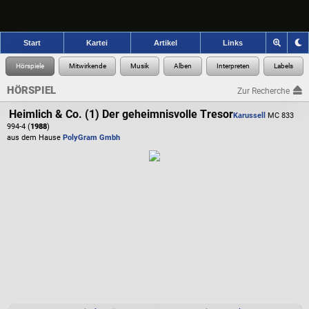
Start
Kartei
Artikel
Links
HÖRSPIEL
Zur Recherche
Heimlich & Co. (1) Der geheimnisvolle Tresor
Karussell
MC 833
994-4 (
1988
)
aus dem Hause
PolyGram Gmbh