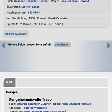
Buch:
Susanne Schindler-Günther
• Regie:
Hans-Joachim Herwald
Illustration:
Dietrich Lange
Katalognummer:
833 994-4
Veröffentlichung: 1988
•
Format: Musik-Cassette
Spielzeit:
52:18 min. (26:11 min. • 26:07 min.)
Weitere Ausgaben
Weitere Folgen dieser Serie auf MC:
Wort
Hörspiel
Der geheimnisvolle Tresor
Buch:
Susanne Schindler-Günther
• Regie:
Hans-Joachim Herwald
Assistent:
Thorsten Warnecke
Produktion:
Hans-Joachim Herwald
,
Karussell