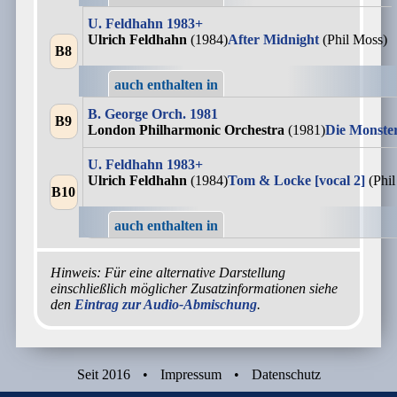
U. Feldhahn 1983+
Ulrich Feldhahn
(1984)
After Midnight
(Phil Moss)
B8
auch enthalten in
B. George Orch. 1981
B9
London Philharmonic Orchestra
(1981)
Die Monst
U. Feldhahn 1983+
Ulrich Feldhahn
(1984)
Tom & Locke [vocal 2]
(Phi
B10
auch enthalten in
Hinweis: Für eine alternative Darstellung
einschließlich möglicher Zusatzinformationen siehe
den
Eintrag zur Audio-Abmischung
.
Seit 2016
•
Impressum
•
Datenschutz