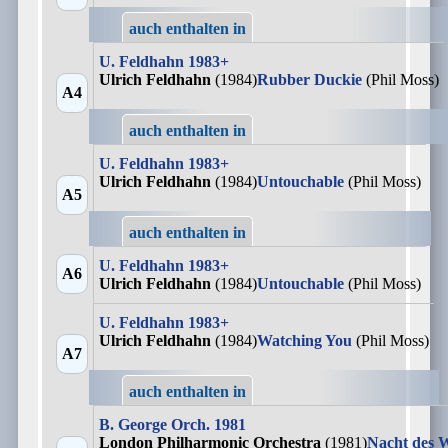
auch enthalten in
U. Feldhahn 1983+
Ulrich Feldhahn
(1984)
Rubber Duckie
(Phil Moss)
A4
auch enthalten in
U. Feldhahn 1983+
Ulrich Feldhahn
(1984)
Untouchable
(Phil Moss)
A5
auch enthalten in
U. Feldhahn 1983+
A6
Ulrich Feldhahn
(1984)
Untouchable
(Phil Moss)
U. Feldhahn 1983+
Ulrich Feldhahn
(1984)
Watching You
(Phil Moss)
A7
auch enthalten in
B. George Orch. 1981
London Philharmonic Orchestra
(1981)
Nacht des W