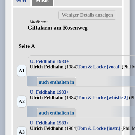
Wort
Musik
Musik aus:
Giftalarm am Rosenweg
Seite A
U. Feldhahn 1983+
Ulrich Feldhahn
(1984)
Tom & Locke [vocal]
(Phil 
A1
auch enthalten in
U. Feldhahn 1983+
Ulrich Feldhahn
(1984)
Tom & Locke [whistle 2]
(Ph
A2
auch enthalten in
U. Feldhahn 1983+
Ulrich Feldhahn
(1984)
Tom & Locke [instr.]
(Phil 
A3