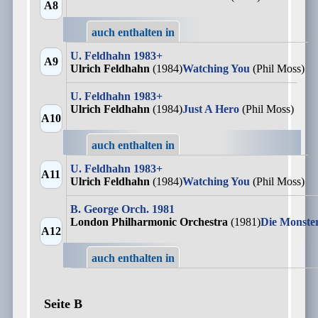
A8
auch enthalten in
U. Feldhahn 1983+
A9
Ulrich Feldhahn
(1984)
Watching You
(Phil Moss)
U. Feldhahn 1983+
Ulrich Feldhahn
(1984)
Just A Hero
(Phil Moss)
A10
auch enthalten in
U. Feldhahn 1983+
A11
Ulrich Feldhahn
(1984)
Watching You
(Phil Moss)
B. George Orch. 1981
London Philharmonic Orchestra
(1981)
Die Monst
A12
auch enthalten in
Seite B