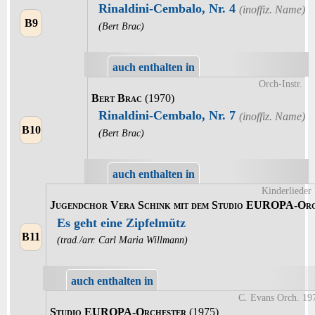
Rinaldini-Cembalo, Nr. 4
B9
(Bert Brac)
auch enthalten in
Orch-Instr.
Bert Brac
(1970)
Rinaldini-Cembalo, Nr. 7
B10
(Bert Brac)
auch enthalten in
Kinderlieder
Jugendchor Vera Schink mit dem Studio EUROPA-Orc
Es geht eine Zipfelmütz
B11
(trad./arr. Carl Maria Willmann)
auch enthalten in
C. Evans Orch. 1
Studio EUROPA-Orchester
(1975)