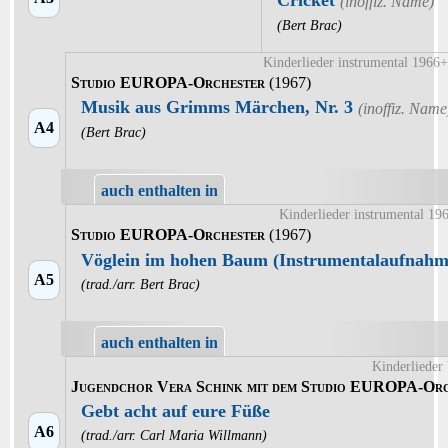
(Bert Brac)
Kinderlieder instrumental 1966+
Studio EUROPA-Orchester
(1967)
Musik aus Grimms Märchen, Nr. 3
A4
(Bert Brac)
auch enthalten in
Kinderlieder instrumental 19
Studio EUROPA-Orchester
(1967)
Vöglein im hohen Baum (Instrumentalaufnahm
A5
(trad./arr. Bert Brac)
auch enthalten in
Kinderlieder
Jugendchor Vera Schink mit dem Studio EUROPA-Orc
Gebt acht auf eure Füße
A6
(trad./arr. Carl Maria Willmann)