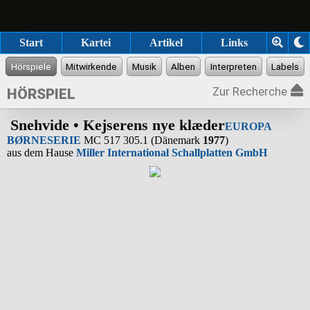
Start
Kartei
Artikel
Links
Zur Recherche
HÖRSPIEL
Snehvide • Kejserens nye klæder
EUROPA
BØRNESERIE
MC 517 305.1 (Dänemark
1977
)
aus dem Hause
Miller International Schallplatten GmbH