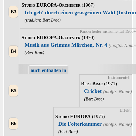
Studio EUROPA-Orchester
(1967)
B3
Ich geh' durch einen grasgrünen Wald (Instr
(trad./arr. Bert Brac)
Kinderlieder instrumental 1966+
Studio EUROPA-Orchester
(1970)
Musik aus Grimms Märchen, Nr. 4
B4
(Bert Brac)
auch enthalten in
Instrumentell
Bert Brac
(1971)
B5
Cricket
(Bert Brac)
Effekt
Studio EUROPA
(1975)
B6
Die Folterkammer
(Bert Brac)