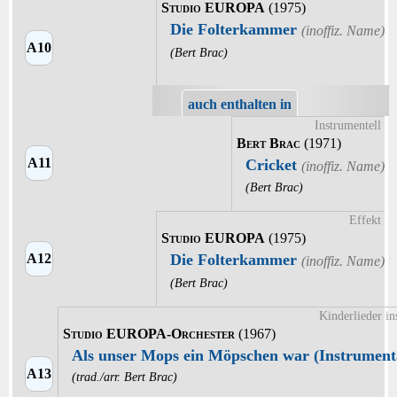
Studio EUROPA
(1975)
Die Folterkammer
A10
(Bert Brac)
auch enthalten in
Instrumentell
Bert Brac
(1971)
A11
Cricket
(Bert Brac)
Effekt
Studio EUROPA
(1975)
A12
Die Folterkammer
(Bert Brac)
Kinderlieder i
Studio EUROPA-Orchester
(1967)
Als unser Mops ein Möpschen war (Instrumen
A13
(trad./arr. Bert Brac)