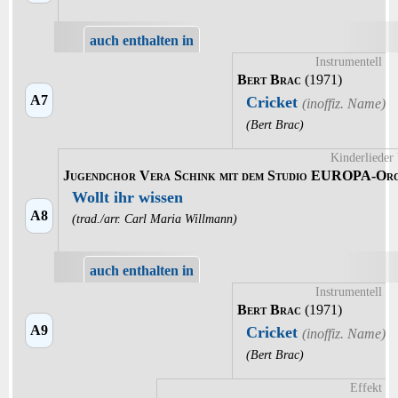
auch enthalten in
Instrumentell
Bert Brac
(1971)
A7
Cricket
(Bert Brac)
Kinderlieder
Jugendchor Vera Schink mit dem Studio EUROPA-Orc
Wollt ihr wissen
A8
(trad./arr. Carl Maria Willmann)
auch enthalten in
Instrumentell
Bert Brac
(1971)
A9
Cricket
(Bert Brac)
Effekt