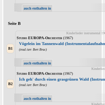
auch enthalten in
Seite B
Kinderlieder instrumental 1
Studio EUROPA-Orchester
(1967)
Vögelein im Tannenwald (Instrumentalaufnah
B1
(trad./arr. Bert Brac)
auch enthalten in
Kinderlie
Studio EUROPA-Orchester
(1967)
Ich geh' durch einen grasgrünen Wald (Instr
B2
(trad./arr. Bert Brac)
auch enthalten in
Kinderlie