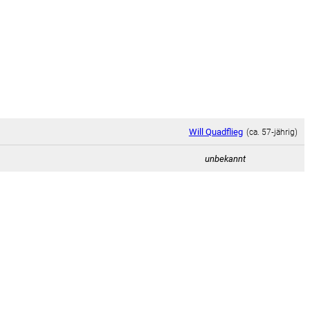
Will Quadflieg
(ca. 57‑jährig)
unbekannt