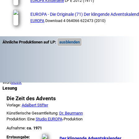
EUROPA Kinderserie
LP E 2012 (1971)
EUROPA - Die Originale (71) Der klingende Adventskalend
EUROPA
Download 4 064066 622473 (2010)
Ähnliche Produktionen auf LP:
Wort
Musik
Lesung
Die Zeit des Advents
Vorlage:
Adalbert Stifter
Künstlerische Gesamtleitung:
Dr. Beurmann
Produktion: Eine
Studio EUROPA
-Produktion
Aufnahme:
ca. 1971
Erstausgabe:
Der klingende Adventskalender